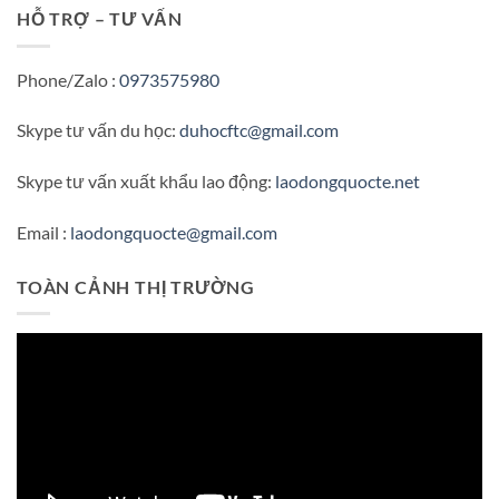
HỖ TRỢ – TƯ VẤN
Phone/Zalo :
0973575980
Skype tư vấn du học:
duhocftc@gmail.com
Skype tư vấn xuất khẩu lao động:
laodongquocte.net
Email :
laodongquocte@gmail.com
TOÀN CẢNH THỊ TRƯỜNG