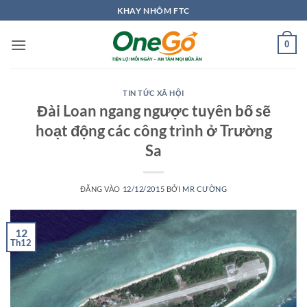
Bỏ
KHAY NHÔM FTC
qua
nội
0
dung
TIN TỨC XÃ HỘI
Đài Loan ngang ngược tuyên bố sẽ
hoạt động các công trình ở Trường
Sa
ĐĂNG VÀO
12/12/2015
BỞI
MR CƯỜNG
12
Th12