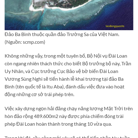
Đảo Ba Bình thuộc quần đảo Trường Sa của Việt Nam.
(Nguồn: scmp.com)
Không những vậy, trong một tuyên bố, Bộ Nội vụ Đài Loan
còn ngang nhiên thách thức cho biết Bộ trưởng bộ này, Trần
Uy Nhân, và Cục trưởng Cục Bảo vệ bờ biển Đài Loan
Vương Sùng Nghi sẽ tiến hành lễ khai trương tại đảo Ba
Bình (tên quốc tế là Itu Aba), đánh dấu việc đưa vào hoạt
động những cơ sở trái phép trên.
Việc xây dựng ngọn hải đăng chạy năng lượng Mặt Trời trên
hòn đảo rộng 489.600m2 này được phía chiếm đóng trài
phép Đài Loan hoàn thành trong tháng 10 vừa qua.
Trong khi đó, cầu cảng mới xây sẽ có thể tiếp nhận tàu tuần