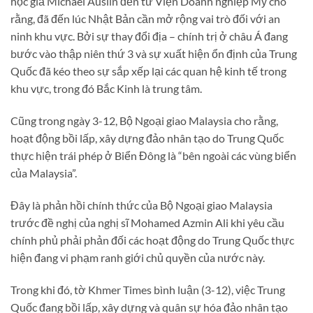
học giả Michael Auslin đến từ Viện Doanh nghiệp Mỹ cho
rằng, đã đến lúc Nhật Bản cần mở rộng vai trò đối với an
ninh khu vực. Bởi sự thay đổi địa – chính trị ở châu Á đang
bước vào thập niên thứ 3 và sự xuất hiện ổn định của Trung
Quốc đã kéo theo sự sắp xếp lại các quan hệ kinh tế trong
khu vực, trong đó Bắc Kinh là trung tâm.
Cũng trong ngày 3-12, Bộ Ngoại giao Malaysia cho rằng,
hoạt động bồi lấp, xây dựng đảo nhân tạo do Trung Quốc
thực hiện trái phép ở Biển Đông là “bên ngoài các vùng biển
của Malaysia”.
Đây là phản hồi chính thức của Bộ Ngoại giao Malaysia
trước đề nghị của nghị sĩ Mohamed Azmin Ali khi yêu cầu
chính phủ phải phản đối các hoạt động do Trung Quốc thực
hiện đang vi phạm ranh giới chủ quyền của nước này.
Trong khi đó, tờ Khmer Times bình luận (3-12), việc Trung
Quốc đang bồi lấp, xây dựng và quân sự hóa đảo nhân tạo