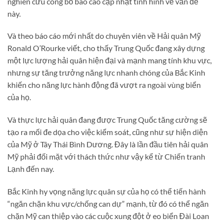
nghiên cứu công bố báo cáo cập nhật tình hình về vấn đề
này.
Và theo báo cáo mới nhất do chuyên viên về Hải quân Mỹ
Ronald O’Rourke viết, cho thấy Trung Quốc đang xây dựng
một lực lượng hải quân hiện đại và mạnh mang tính khu vực,
nhưng sự tăng trưởng năng lực nhanh chóng của Bắc Kinh
khiến cho năng lực hành động đã vượt ra ngoài vùng biển
của họ.
Và thực lực hải quân đang được Trung Quốc tăng cường sẽ
tạo ra mối đe dọa cho việc kiểm soát, cũng như sự hiện diện
của Mỹ ở Tây Thái Bình Dương. Đây là lần đầu tiên hải quân
Mỹ phải đối mặt với thách thức như vậy kể từ Chiến tranh
Lạnh đến nay.
Bắc Kinh hy vọng năng lực quân sự của họ có thể tiến hành
“ngăn chặn khu vực/chống can dự” mạnh, từ đó có thể ngăn
chặn Mỹ can thiệp vào các cuộc xung đột ở eo biển Đài Loan