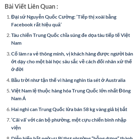
Bài Viết Liên Quan :
Đại sứ Nguyễn Quốc Cường: ‘Tiếp thị xoài bằng
Facebook rất hiệu quả’
Tàu chiến Trung Quốc chĩa súng đe dọa tàu tiếp tế Việt
Nam
Cố làm ra vẻ thông minh, vị khách hàng được người bán
ớt dạy cho một bài học sâu sắc về cách đối nhân xử thế
ở đời
Bầu trời như tận thế vì hàng nghìn tia sét ở Australia
Việt Nam lệ thuộc hàng hóa Trung Quốc lớn nhất Đông
Nam Á
Hai nghi can Trung Quốc lừa bán 58 kg vàng giả bị bắt
‘Cãi vã’ với cán bộ phường, một cựu chiến binh nhập
viện
Diễn biến bất ngờ vụ Bí thư phường “bỗng dưng” thành