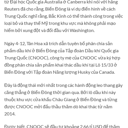
từ Đại học Quốc gia Australia ở Canberra khi nói với hãng
Reuters đã cho rằng, Biển Đông là ví dụ điển hình về cách
Trung Quốc nghĩ rằng, Bắc Kinh có thể thành công trong việc
loại bỏ và thay thế Mỹ trong khu vực mà không phải mạo
hiểm bởi xung đột và đối đầu với Washington.
Ngày 4-12, Tân Hoa xã trích dẫn tuyên bố phân chia sản
phẩm dầu khí ở Biển Đông của Tập đoàn Dầu khí Quốc gia
Trung Quốc (CNOOC), công ty mẹ của CNOOC vừa ký hợp
đồng phân chia sản phẩm khai thác dầu khí tại Lô 15/33 ở
Biển Đông với Tập đoàn Năng lượng Husky của Canada.
Đây là động thái mới nhất trong các hành động leo thang gây
căng thẳng ở Biển Đông thời gian qua. Bởi lô dầu khí này
thuộc khu vực cửa khẩu Châu Giang ở Biển Đông và từng
được CNOOC mời đấu thầu thăm dò khai thác từ năm
2014.
Được biết, CNOOC sẽ đầu tư khoảng 2,66 tỉ USD để thăm