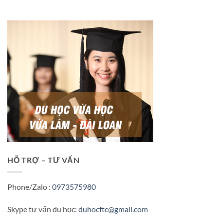
HỖ TRỢ – TƯ VẤN
Phone/Zalo :
0973575980
Skype tư vấn du học:
duhocftc@gmail.com