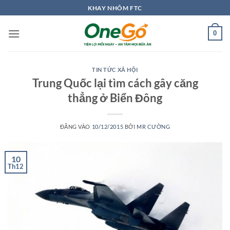
Bỏ
KHAY NHÔM FTC
qua
nội
0
dung
TIN TỨC XÃ HỘI
Trung Quốc lại tìm cách gây căng
thẳng ở Biển Đông
ĐĂNG VÀO
10/12/2015
BỞI
MR CƯỜNG
10
Th12