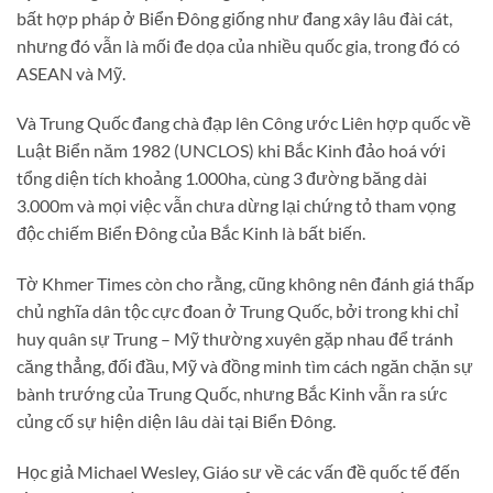
bất hợp pháp ở Biển Đông giống như đang xây lâu đài cát,
nhưng đó vẫn là mối đe dọa của nhiều quốc gia, trong đó có
ASEAN và Mỹ.
Và Trung Quốc đang chà đạp lên Công ước Liên hợp quốc về
Luật Biển năm 1982 (UNCLOS) khi Bắc Kinh đảo hoá với
tổng diện tích khoảng 1.000ha, cùng 3 đường băng dài
3.000m và mọi việc vẫn chưa dừng lại chứng tỏ tham vọng
độc chiếm Biển Đông của Bắc Kinh là bất biến.
Tờ Khmer Times còn cho rằng, cũng không nên đánh giá thấp
chủ nghĩa dân tộc cực đoan ở Trung Quốc, bởi trong khi chỉ
huy quân sự Trung – Mỹ thường xuyên gặp nhau để tránh
căng thẳng, đối đầu, Mỹ và đồng minh tìm cách ngăn chặn sự
bành trướng của Trung Quốc, nhưng Bắc Kinh vẫn ra sức
củng cố sự hiện diện lâu dài tại Biển Đông.
Học giả Michael Wesley, Giáo sư về các vấn đề quốc tế đến