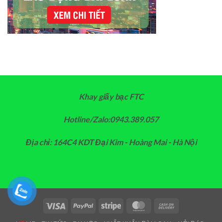
Khay giấy bạc FTC
Hotline/Zalo:0943.389.057
Địa chỉ: 164C4 KDT Đại Kim - Hoàng Mai - Hà Nội
Visa
PayPal
Stripe
MasterCard
Cash
On