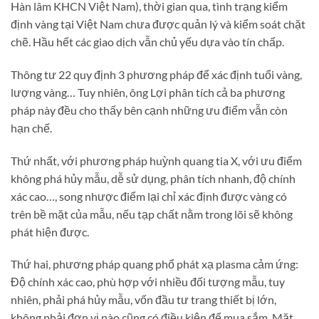
Hàn lâm KHCN Việt Nam), thời gian qua, tình trạng kiểm
định vàng tại Việt Nam chưa được quản lý và kiểm soát chặt
chẽ. Hầu hết các giao dịch vẫn chủ yếu dựa vào tín chấp.
Thông tư 22 quy định 3 phương pháp để xác định tuổi vàng,
lượng vàng… Tuy nhiên, ông Lợi phân tích cả ba phương
pháp này đều cho thấy bên cạnh những ưu điểm vẫn còn
hạn chế.
Thứ nhất, với phương pháp huỳnh quang tia X, với ưu điểm
không phá hủy mẫu, dễ sử dụng, phân tích nhanh, độ chính
xác cao…, song nhược điểm lại chỉ xác định được vàng có
trên bề mặt của mẫu, nếu tạp chất nằm trong lõi sẽ không
phát hiện được.
Thứ hai, phương pháp quang phổ phát xạ plasma cảm ứng:
Độ chính xác cao, phù hợp với nhiều đối tượng mẫu, tuy
nhiên, phải phá hủy mẫu, vốn đầu tư trang thiết bị lớn,
không phải đơn vị nào cũng có điều kiện để mua sắm. Mặt