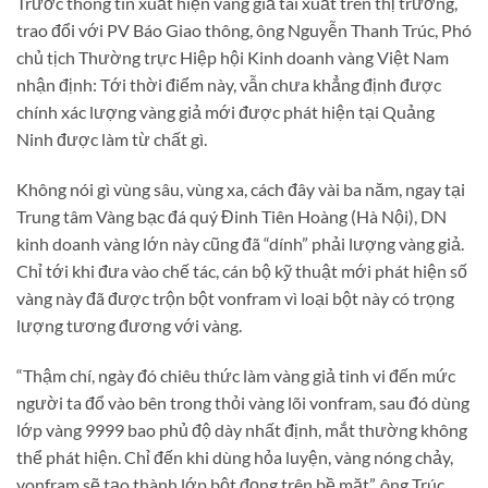
Trước thông tin xuất hiện vàng giả tái xuất trên thị trường,
trao đổi với PV Báo Giao thông, ông Nguyễn Thanh Trúc, Phó
chủ tịch Thường trực Hiệp hội Kinh doanh vàng Việt Nam
nhận định: Tới thời điểm này, vẫn chưa khẳng định được
chính xác lượng vàng giả mới được phát hiện tại Quảng
Ninh được làm từ chất gì.
Không nói gì vùng sâu, vùng xa, cách đây vài ba năm, ngay tại
Trung tâm Vàng bạc đá quý Đinh Tiên Hoàng (Hà Nội), DN
kinh doanh vàng lớn này cũng đã “dính” phải lượng vàng giả.
Chỉ tới khi đưa vào chế tác, cán bộ kỹ thuật mới phát hiện số
vàng này đã được trộn bột vonfram vì loại bột này có trọng
lượng tương đương với vàng.
“Thậm chí, ngày đó chiêu thức làm vàng giả tinh vi đến mức
người ta đổ vào bên trong thỏi vàng lõi vonfram, sau đó dùng
lớp vàng 9999 bao phủ độ dày nhất định, mắt thường không
thể phát hiện. Chỉ đến khi dùng hỏa luyện, vàng nóng chảy,
vonfram sẽ tạo thành lớp bột đọng trên bề mặt”, ông Trúc