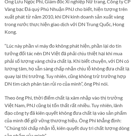
Ông Lưu Ngọc Phi, Giám đốc Xí nghiệp Nữ trang, Công ty CP
Vàng bạc Đá quý Phú Nhuận PNJ cho biết, hiện tượng trên
xuất phát từ năm 2010, khi DN kinh doanh sản xuất vàng
trong nước thực hiện giao dịch với DN Trung Quốc, Hong
Kong.
“Lúc này phần vì máy đo không phát hiện, phần lại do tin
tưởng đối tác nên DN Việt đã phải chịu thiệt hại khi mua
phải số lượng vàng chứa chất lạ. Khi biết chuyện, với DN có
lương tâm, họ sẵn sàng chấp nhận chịu lỗ không đưa chất lạ
quay lại thị trường. Tuy nhiên, cũng không trừ trường hợp
DN tìm cách phân tán rủi ro của mình”, ông Phi nói.
Theo ông Phi, thời điểm chất lạ xâm nhập vào thị trường
Việt Nam, PNJ cũng bị tổn thất rất nhiều. Tuy nhiên, lãnh
đạo công ty đã kiên quyết không đưa chất lạ vào sản phẩm
của mình để giữ vững thương hiệu. Ông Phi khẳng định:
“Chúng tôi chấp nhận lỗ, kiên quyết duy trì chất lượng dòng
sản phẩm của mình”.