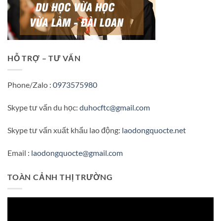
HỖ TRỢ – TƯ VẤN
Phone/Zalo :
0973575980
Skype tư vấn du học:
duhocftc@gmail.com
Skype tư vấn xuất khẩu lao động:
laodongquocte.net
Email :
laodongquocte@gmail.com
TOÀN CẢNH THỊ TRƯỜNG