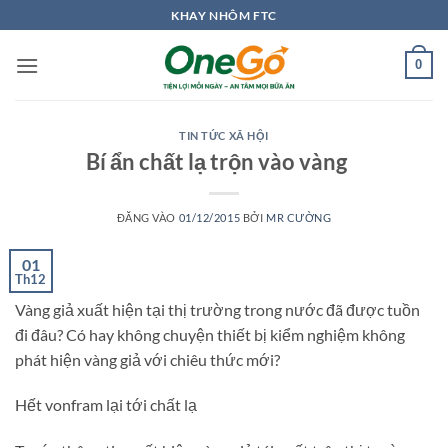
Bỏ
KHAY NHÔM FTC
qua
nội
0
dung
TIN TỨC XÃ HỘI
Bí ẩn chất lạ trộn vào vàng
ĐĂNG VÀO
01/12/2015
BỞI
MR CƯỜNG
01
Th12
Vàng giả xuất hiện tại thị trường trong nước đã được tuồn
đi đâu? Có hay không chuyện thiết bị kiểm nghiệm không
phát hiện vàng giả với chiêu thức mới?
Hết vonfram lại tới chất lạ