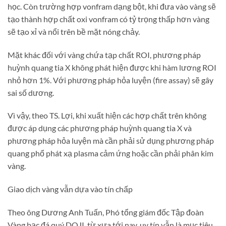
học. Còn trường hợp vonfram dạng bột, khi đưa vào vàng sẽ
tạo thành hợp chất oxi vonfram có tỷ trọng thấp hơn vàng
sẽ tạo xỉ và nổi trên bề mặt nóng chảy.
Mặt khác đối với vàng chứa tạp chất ROI, phương pháp
huỳnh quang tia X không phát hiện được khi hàm lương ROI
nhỏ hơn 1%. Với phương pháp hỏa luyện (fire assay) sẽ gây
sai số dương.
Vì vậy, theo TS. Lợi, khi xuất hiện các hợp chất trên không
được áp dụng các phương pháp huỳnh quang tia X và
phương pháp hỏa luyện mà cần phải sử dụng phương pháp
quang phổ phát xạ plasma cảm ứng hoặc cần phải phân kim
vàng.
Giao dịch vàng vẫn dựa vào tín chấp
Theo ông Dương Anh Tuấn, Phó tổng giám đốc Tập đoàn
Vàng bạc đá quý DOJI, từ xưa tới nay, uy tín vẫn là mục tiêu