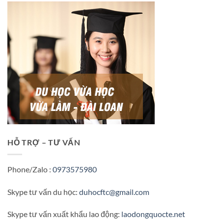
HỖ TRỢ – TƯ VẤN
Phone/Zalo :
0973575980
Skype tư vấn du học:
duhocftc@gmail.com
Skype tư vấn xuất khẩu lao động:
laodongquocte.net