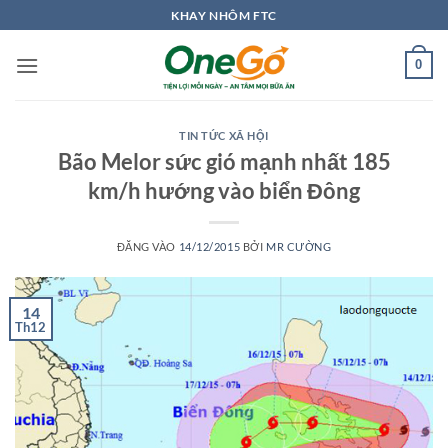
Bỏ
KHAY NHÔM FTC
qua
nội
0
dung
TIN TỨC XÃ HỘI
Bão Melor sức gió mạnh nhất 185
km/h hướng vào biển Đông
ĐĂNG VÀO
14/12/2015
BỞI
MR CƯỜNG
14
Th12