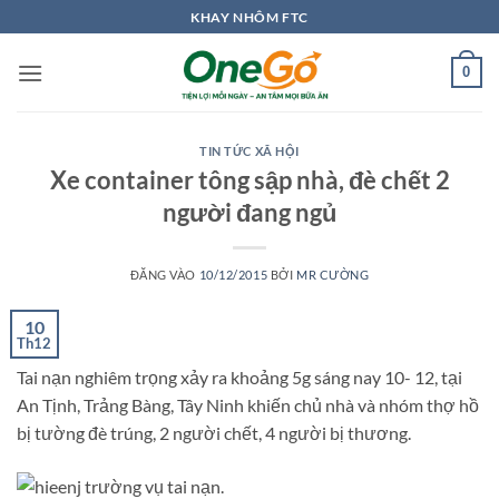
Bỏ
KHAY NHÔM FTC
qua
nội
0
dung
TIN TỨC XÃ HỘI
Xe container tông sập nhà, đè chết 2
người đang ngủ
ĐĂNG VÀO
10/12/2015
BỞI
MR CƯỜNG
10
Th12
Tai nạn nghiêm trọng xảy ra khoảng 5g sáng nay 10- 12, tại
An Tịnh, Trảng Bàng, Tây Ninh khiến chủ nhà và nhóm thợ hồ
bị tường đè trúng, 2 người chết, 4 người bị thương.