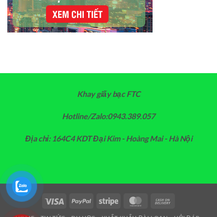
Khay giấy bạc FTC
Hotline/Zalo:0943.389.057
Địa chỉ: 164C4 KDT Đại Kim - Hoàng Mai - Hà Nội
Visa
PayPal
Stripe
MasterCard
Cash
On