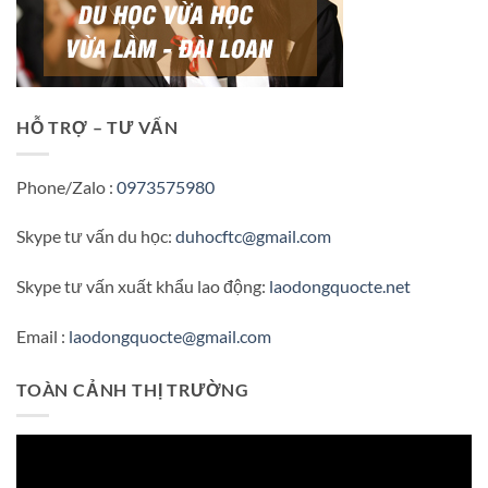
HỖ TRỢ – TƯ VẤN
Phone/Zalo :
0973575980
Skype tư vấn du học:
duhocftc@gmail.com
Skype tư vấn xuất khẩu lao động:
laodongquocte.net
Email :
laodongquocte@gmail.com
TOÀN CẢNH THỊ TRƯỜNG