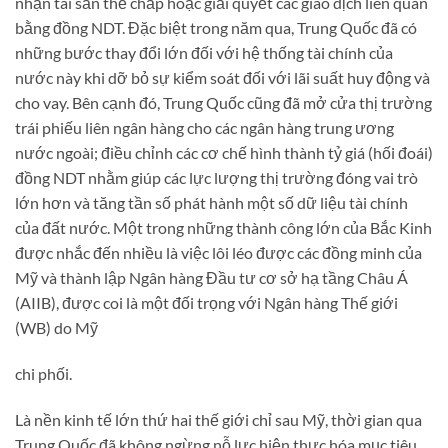
nhận tài sản thế chấp hoặc giải quyết các giao dịch liên quan
bằng đồng NDT. Đặc biệt trong năm qua, Trung Quốc đã có
những bước thay đổi lớn đối với hệ thống tài chính của
nước này khi dỡ bỏ sự kiểm soát đối với lãi suất huy động và
cho vay. Bên cạnh đó, Trung Quốc cũng đã mở cửa thị trường
trái phiếu liên ngân hàng cho các ngân hàng trung ương
nước ngoài; điều chỉnh các cơ chế hình thành tỷ giá (hối đoái)
đồng NDT nhằm giúp các lực lượng thị trường đóng vai trò
lớn hơn và tăng tần số phát hành một số dữ liệu tài chính
của đất nước. Một trong những thành công lớn của Bắc Kinh
được nhắc đến nhiều là việc lôi léo được các đồng minh của
Mỹ và thành lập Ngân hàng Đầu tư cơ sở hạ tầng Châu Á
(AIIB), được coi là một đối trọng với Ngân hàng Thế giới
(WB) do Mỹ
chi phối.
Là nền kinh tế lớn thứ hai thế giới chỉ sau Mỹ, thời gian qua
Trung Quốc đã không ngừng nỗ lực hiện thực hóa mục tiêu