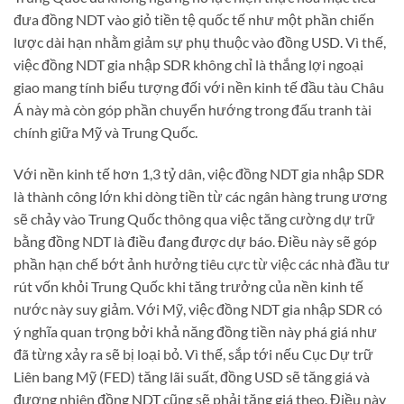
đưa đồng NDT vào giỏ tiền tệ quốc tế như một phần chiến
lược dài hạn nhằm giảm sự phụ thuộc vào đồng USD. Vì thế,
việc đồng NDT gia nhập SDR không chỉ là thắng lợi ngoại
giao mang tính biểu tượng đối với nền kinh tế đầu tàu Châu
Á này mà còn góp phần chuyển hướng trong đấu tranh tài
chính giữa Mỹ và Trung Quốc.
Với nền kinh tế hơn 1,3 tỷ dân, việc đồng NDT gia nhập SDR
là thành công lớn khi dòng tiền từ các ngân hàng trung ương
sẽ chảy vào Trung Quốc thông qua việc tăng cường dự trữ
bằng đồng NDT là điều đang được dự báo. Điều này sẽ góp
phần hạn chế bớt ảnh hưởng tiêu cực từ việc các nhà đầu tư
rút vốn khỏi Trung Quốc khi tăng trưởng của nền kinh tế
nước này suy giảm. Với Mỹ, việc đồng NDT gia nhập SDR có
ý nghĩa quan trọng bởi khả năng đồng tiền này phá giá như
đã từng xảy ra sẽ bị loại bỏ. Vì thế, sắp tới nếu Cục Dự trữ
Liên bang Mỹ (FED) tăng lãi suất, đồng USD sẽ tăng giá và
đương nhiên đồng NDT cũng sẽ phải tăng giá theo. Điều này