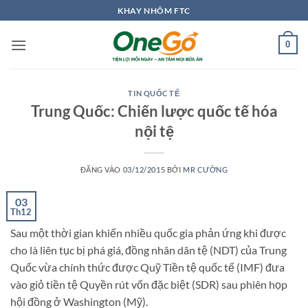
Bỏ
KHAY NHÔM FTC
qua
nội
0
dung
TIN QUỐC TẾ
Trung Quốc: Chiến lược quốc tế hóa
nội tệ
ĐĂNG VÀO
03/12/2015
BỞI
MR CƯỜNG
03
Th12
Sau một thời gian khiến nhiều quốc gia phản ứng khi được
cho là liên tục bị phá giá, đồng nhân dân tệ (NDT) của Trung
Quốc vừa chính thức được Quỹ Tiền tệ quốc tế (IMF) đưa
vào giỏ tiền tệ Quyền rút vốn đặc biệt (SDR) sau phiên họp
hội đồng ở Washington (Mỹ).