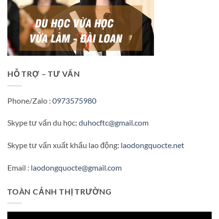
HỖ TRỢ – TƯ VẤN
Phone/Zalo :
0973575980
Skype tư vấn du học:
duhocftc@gmail.com
Skype tư vấn xuất khẩu lao động:
laodongquocte.net
Email :
laodongquocte@gmail.com
TOÀN CẢNH THỊ TRƯỜNG