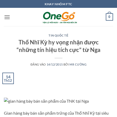
Bỏ
KHAY NHÔM FTC
qua
nội
0
dung
TIN QUỐC TẾ
Thổ Nhĩ Kỳ hy vọng nhận được
“những tín hiệu tích cực” từ Nga
ĐĂNG VÀO
14/12/2015
BỞI
MR CƯỜNG
14
Th12
Gian hàng bày bán sản phẩm trứng của Thổ Nhĩ Kỳ tại siêu