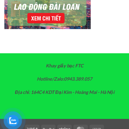
Khay giấy bạc FTC
Hotline/Zalo:0943.389.057
Địa chỉ: 164C4 KDT Đại Kim - Hoàng Mai - Hà Nội
Visa
PayPal
Stripe
MasterCard
Cash