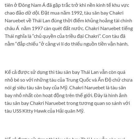
tiên ở Đông Nam Á đã gặp trắc trở khi nền kinh tế khu vực
chao đảo dữ dội. Đặt mua năm 1992, tàu sân bay Chakri
Naruebet về Thái Lan đúng thời điểm khủng hoảng tài chính
châu Á năm 1997 càn quét đất nước. Chakri Naruebet tiếng
Thái nghĩa là “chủ quyền của triều đại Chakri”. Con tàu đã
nằm “đắp chiếu “ở cảng vì lí do thiếu nguồn tiền vận hành.
Kể cả được sử dụng thì tàu sân bay Thái Lan vẫn còn quá
nhỏ bé so với những tàu của Trung Quốc và Ấn Độ chứ chưa
nói gì siêu tàu sân bay của Mỹ. Chakri Naruebet là tàu sân
bay nhỏ nhất còn hoạt động trên thế giới. Đây là hình ảnh
tàu sân bay Chakri Naruebet trong tương quan so sánh với
tàu USS Kitty Hawk của Hải quân Mỹ.