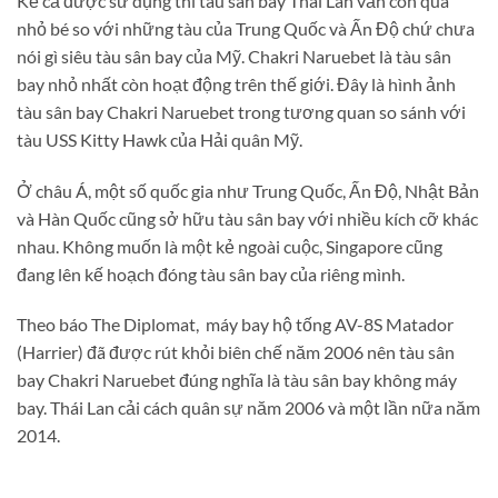
Kể cả được sử dụng thì tàu sân bay Thái Lan vẫn còn quá
nhỏ bé so với những tàu của Trung Quốc và Ấn Độ chứ chưa
nói gì siêu tàu sân bay của Mỹ. Chakri Naruebet là tàu sân
bay nhỏ nhất còn hoạt động trên thế giới. Đây là hình ảnh
tàu sân bay Chakri Naruebet trong tương quan so sánh với
tàu USS Kitty Hawk của Hải quân Mỹ.
Ở châu Á, một số quốc gia như Trung Quốc, Ấn Độ, Nhật Bản
và Hàn Quốc cũng sở hữu tàu sân bay với nhiều kích cỡ khác
nhau. Không muốn là một kẻ ngoài cuộc, Singapore cũng
đang lên kế hoạch đóng tàu sân bay của riêng mình.
Theo báo The Diplomat, máy bay hộ tống AV-8S Matador
(Harrier) đã được rút khỏi biên chế năm 2006 nên tàu sân
bay Chakri Naruebet đúng nghĩa là tàu sân bay không máy
bay. Thái Lan cải cách quân sự năm 2006 và một lần nữa năm
2014.