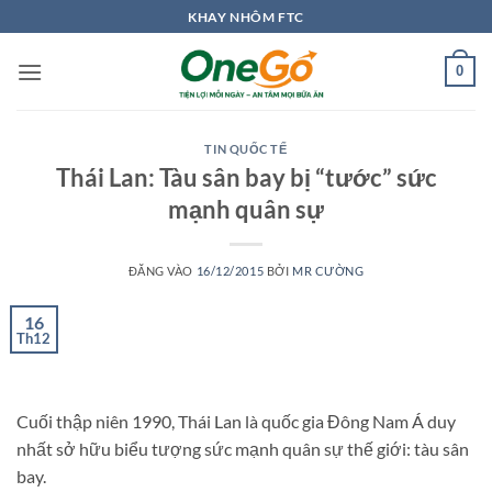
Bỏ
KHAY NHÔM FTC
qua
nội
0
dung
TIN QUỐC TẾ
Thái Lan: Tàu sân bay bị “tước” sức
mạnh quân sự
ĐĂNG VÀO
16/12/2015
BỞI
MR CƯỜNG
16
Th12
Cuối thập niên 1990, Thái Lan là quốc gia Đông Nam Á duy
nhất sở hữu biểu tượng sức mạnh quân sự thế giới: tàu sân
bay.