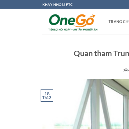
Bỏ
KHAY NHÔM FTC
qua
nội
TRANG CH
dung
Quan tham Trun
ĐĂ
18
Th12