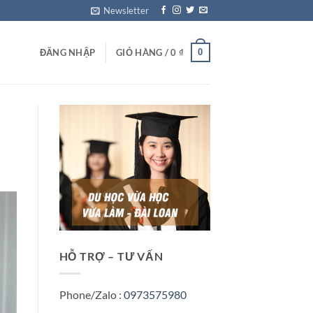
Newsletter
0
ĐĂNG NHẬP
GIỎ HÀNG /
0
₫
HỖ TRỢ – TƯ VẤN
Phone/Zalo :
0973575980