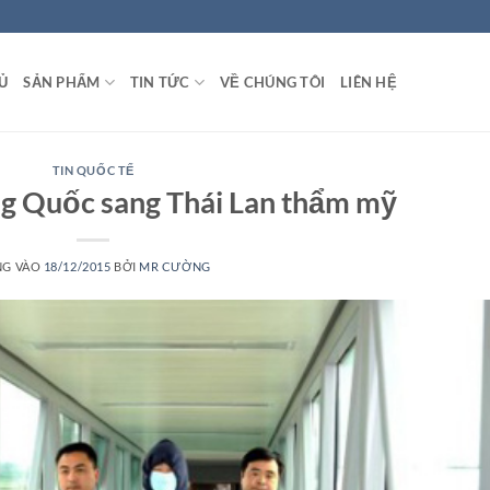
Ủ
SẢN PHẨM
TIN TỨC
VỀ CHÚNG TÔI
LIÊN HỆ
TIN QUỐC TẾ
g Quốc sang Thái Lan thẩm mỹ
NG VÀO
18/12/2015
BỞI
MR CƯỜNG