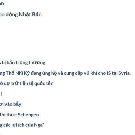
an
lao động Nhật Bản
s bị bắn trọng thương
g Thổ Nhĩ Kỳ đang ủng hộ và cung cấp vũ khí cho IS tại Syria.
ỏ dự trữ tiền tệ quốc tế?
i
ơi vào bẫy’
thị thực Schengen
 các lợi ích của Nga”