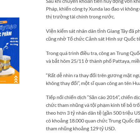
Sau khi chuyển khoản tiền huy động vốn kho
Pháp, khiến công ty Xunda lao đao vì không 
thị trường tài chính trong nước.
Viện kiểm sát nhân dân tỉnh Giang Tây đã ph
cũng nhờ Tổ chức Cảnh sát Hình sự Quốc tế 
Trong quá trình điều tra, công an Trung Qu
và bắt hôm 25/11 ở thành phố Pattaya, miề
“Rất dễ nhìn ra thay đổi trên gương mặt ngư
không thay đổi”, một sĩ quan công an tên Hu
Tiếp nối chiến dịch “Săn cáo 2014”, chiến
chức tham nhũng và tội phạm kinh tế bỏ trố
theo hơn 3 tỷ nhân dân tệ (gần 500 triệu USD
có khoảng 18.000 quan chức Trung Quốc đã
tham nhũng khoảng 129 tỷ USD.