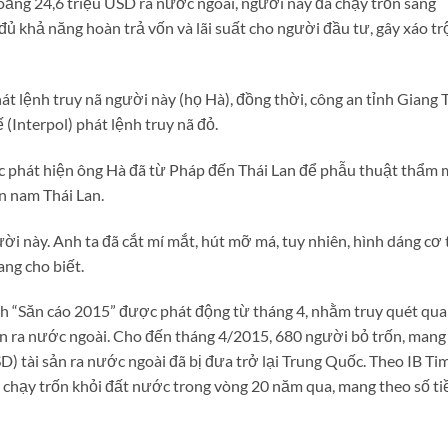
ảng 24,6 triệu USD ra nước ngoài, người này đã chạy trốn sang
đủ khả năng hoàn trả vốn và lãi suất cho người đầu tư, gây xáo tr
át lệnh truy nã người này (họ Hà), đồng thời, công an tỉnh Giang 
(Interpol) phát lệnh truy nã đỏ.
ốc phát hiện ông Hà đã từ Pháp đến Thái Lan để phẫu thuật thẩm 
n nam Thái Lan.
ời này. Anh ta đã cắt mí mắt, hút mỡ má, tuy nhiên, hình dáng cơ
ang cho biết.
 dịch “Săn cáo 2015” được phát động từ tháng 4, nhằm truy quét qu
n ra nước ngoài. Cho đến tháng 4/2015, 680 người bỏ trốn, mang
) tài sản ra nước ngoài đã bị đưa trở lại Trung Quốc. Theo IB Ti
 chạy trốn khỏi đất nước trong vòng 20 năm qua, mang theo số ti