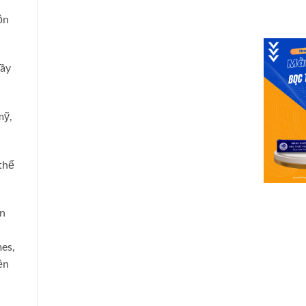
ộn
Tây
mỹ,
 thể
an
mes,
ền