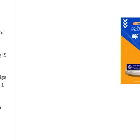
ạt
 IS
Nga
 1
a