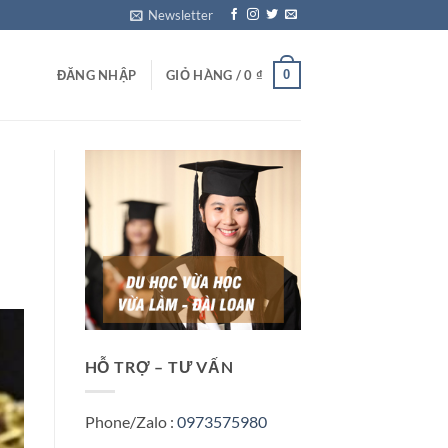
Newsletter
0
ĐĂNG NHẬP
GIỎ HÀNG /
0
₫
HỖ TRỢ – TƯ VẤN
Phone/Zalo :
0973575980