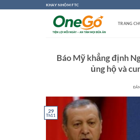
Bỏ
KHAY NHÔM FTC
qua
nội
TRANG CH
dung
Báo Mỹ khẳng định Ng
ủng hộ và cun
ĐĂ
29
Th11