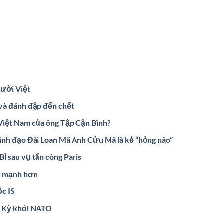
gười Việt
và đánh đập đến chết
Việt Nam của ông Tập Cận Bình?
lãnh đạo Đài Loan Mã Anh Cửu Mã là kẻ “hỏng não”
Bỉ sau vụ tấn công Paris
IS mạnh hơn
ộc IS
ĩ Kỳ khỏi NATO