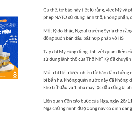
Cụ thể, tờ báo này tiết lộ rằng, việc Mỹ và
phép NATO sử dụng lãnh thổ, không phận, că
Một lý do khác, Ngoại trưởng Syria cho rằng
động buôn bán dầu bất hợp pháp với IS.
Tạp chí Mỹ cũng đồng tình với quan điểm củ
sử dụng lãnh thổ của Thổ Nhĩ Kỳ để chuyển v
Một chi tiết được nhiều tờ báo dẫn chứng 
bị bắn hạ, không quân nước này đã không kí
kho trữ dầu và 1 nhà máy lọc dầu cũng bị ph
Liên quan đến cáo buộc của Nga, ngày 28/11
Nga chứng minh được ông này có dính dáng 