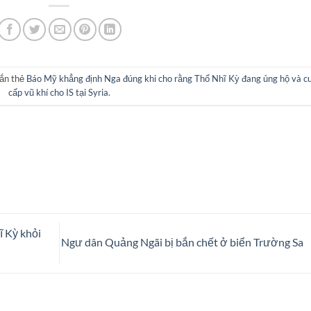
ắn thẻ
Báo Mỹ khẳng định Nga đúng khi cho rằng Thổ Nhĩ Kỳ đang ủng hộ và c
cấp vũ khí cho IS tại Syria
.
ĩ Kỳ khỏi
Ngư dân Quảng Ngãi bị bắn chết ở biển Trường Sa