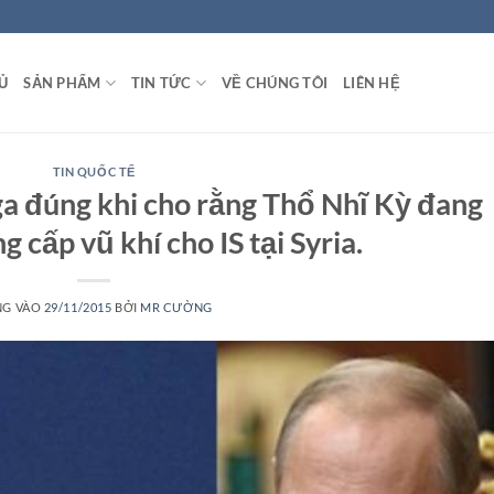
Ủ
SẢN PHẨM
TIN TỨC
VỀ CHÚNG TÔI
LIÊN HỆ
TIN QUỐC TẾ
a đúng khi cho rằng Thổ Nhĩ Kỳ đang
g cấp vũ khí cho IS tại Syria.
NG VÀO
29/11/2015
BỞI
MR CƯỜNG