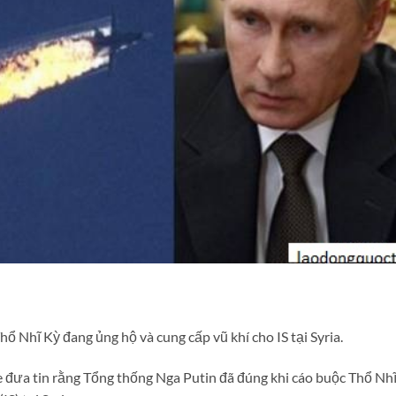
 Nhĩ Kỳ đang ủng hộ và cung cấp vũ khí cho IS tại Syria.
 đưa tin rằng Tổng thống Nga Putin đã đúng khi cáo buộc Thổ Nh