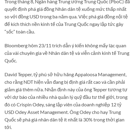
Trong tháng 8, Ngân hàng Trung ương Trung Quốc (PboC) đã
quyết định phá giá đồng Nhân dân tệ xuống mức thấp nhất
so với đồng USD trong ba năm qua. Việc phá giá đồng nội tệ
để kích thích nền kinh tế của Trung Quốc ngay lập tức gây
“sốc” toàn cầu.
Bloomberg hôm 23/11 trích dẫn ý kiến không mấy lạc quan
của vài chuyên gia về Nhân dân tệ và viễn cảnh kinh tế Trung
Quốc.
David Tepper, tỷ phú sở hữu hãng Appaloosa Management,
cho rằng NDT hiện vẫn đang bị định giá rất cao và cần phải
giảm giá thêm nữa. Nhận định này của ông Tepper tương tự
với dự báo của nhiều nhà quản lý quỹ đầu tư thế giới, trong
đó có Crispin Odey, sáng lập viên của doanh nghiệp 12 tỷ
USD Odey Asset Management. Ông Odey cho hay Trung
Quốc sẽ phá giá nhân dân tệ ít nhất là 30% trong thời gian
tới.