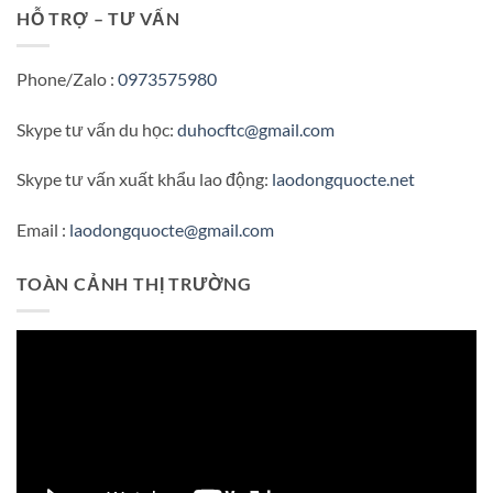
HỖ TRỢ – TƯ VẤN
Phone/Zalo :
0973575980
Skype tư vấn du học:
duhocftc@gmail.com
Skype tư vấn xuất khẩu lao động:
laodongquocte.net
Email :
laodongquocte@gmail.com
TOÀN CẢNH THỊ TRƯỜNG