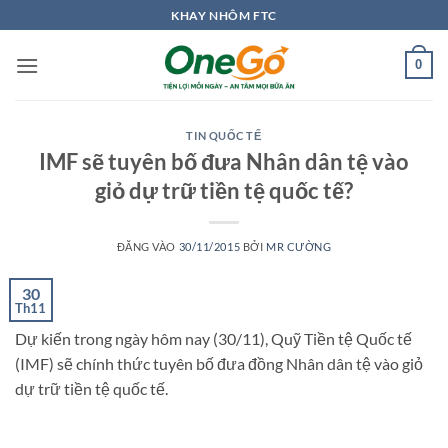
Bỏ
KHAY NHÔM FTC
qua
nội
0
dung
TIN QUỐC TẾ
IMF sẽ tuyên bố đưa Nhân dân tệ vào
giỏ dự trữ tiền tệ quốc tế?
ĐĂNG VÀO
30/11/2015
BỞI
MR CƯỜNG
30
Th11
Dự kiến trong ngày hôm nay (30/11), Quỹ Tiền tệ Quốc tế
(IMF) sẽ chính thức tuyên bố đưa đồng Nhân dân tệ vào giỏ
dự trữ tiền tệ quốc tế.