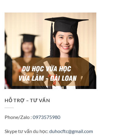
HỖ TRỢ – TƯ VẤN
Phone/Zalo :
0973575980
Skype tư vấn du học:
duhocftc@gmail.com