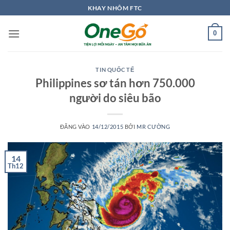
Bỏ
KHAY NHÔM FTC
qua
nội
0
dung
TIN QUỐC TẾ
Philippines sơ tán hơn 750.000
người do siêu bão
ĐĂNG VÀO
14/12/2015
BỞI
MR CƯỜNG
14
Th12