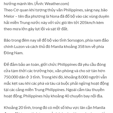
hướng mạnh lên. (Ảnh: Weather.com)
Theo Cơ quan khí tượng thủy văn Philippines, sáng nay, bão
Melor – tên địa phương là Nona đã đổ bộ vào các vùng duyên
hải miền Trung nước này với sức gió lên tới 205km/h kèm
theo mưa lớn gây lụt lội và sạt lở đất.
Bão trong đêm nay sẽ đổ bộ vào tỉnh Sorsogon, phía nam đảo
chính Luzon và cách thủ đô Manila khoảng 358 km về phía
Đông Nam.
Để đảm bảo an toàn, giới chức Philippines đã yêu cầu đóng
cửa tạm thời các trường học, văn phòng và cho sơ tán hơn
750.000 dân ở 3 tỉnh. Trong khi đó, khoảng 8.000 người vẫn
mắc kẹt sau khi các phà và tàu cá buộc phải ngừng hoạt động
tại các cảng miền Trung Philippines. Ngoài cấm tàu thuyền
hoạt động, Philippines hủy khoảng 40 chuyến bay nội địa.
Khoảng 20 tỉnh, trong đó có một số khu vực lân cận Manila