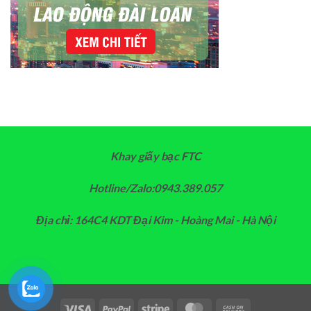
Khay giấy bạc FTC
Hotline/Zalo:0943.389.057
Địa chỉ: 164C4 KDT Đại Kim - Hoàng Mai - Hà Nội
Visa
PayPal
Stripe
MasterCard
Cash