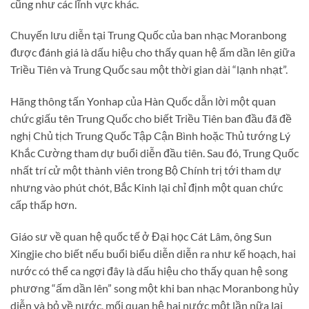
cũng như các lĩnh vực khác.
Chuyến lưu diễn tại Trung Quốc của ban nhạc Moranbong
được đánh giá là dấu hiệu cho thấy quan hệ ấm dần lên giữa
Triều Tiên và Trung Quốc sau một thời gian dài “lạnh nhạt”.
Hãng thông tấn Yonhap của Hàn Quốc dẫn lời một quan
chức giấu tên Trung Quốc cho biết Triều Tiên ban đầu đã đề
nghị Chủ tịch Trung Quốc Tập Cận Bình hoặc Thủ tướng Lý
Khắc Cường tham dự buổi diễn đầu tiên. Sau đó, Trung Quốc
nhất trí cử một thành viên trong Bộ Chính trị tới tham dự
nhưng vào phút chót, Bắc Kinh lại chỉ định một quan chức
cấp thấp hơn.
Giáo sư về quan hệ quốc tế ở Đại học Cát Lâm, ông Sun
Xingjie cho biết nếu buổi biểu diễn diễn ra như kế hoạch, hai
nước có thể ca ngợi đây là dấu hiệu cho thấy quan hệ song
phương “ấm dần lên” song một khi ban nhạc Moranbong hủy
diễn và bỏ về nước, mối quan hệ hai nước một lần nữa lại