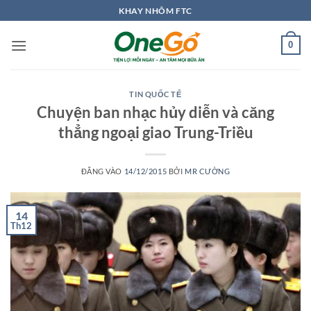
Bỏ
KHAY NHÔM FTC
qua
nội
0
dung
TIN QUỐC TẾ
Chuyện ban nhạc hủy diễn và căng
thẳng ngoại giao Trung-Triều
ĐĂNG VÀO
14/12/2015
BỞI
MR CƯỜNG
14
Th12