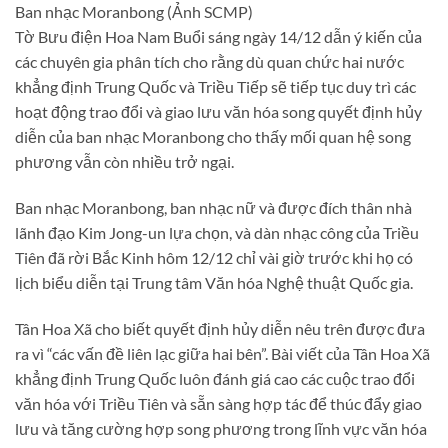
Ban nhạc Moranbong (Ảnh SCMP)
Tờ Bưu điện Hoa Nam Buổi sáng ngày 14/12 dẫn ý kiến của
các chuyên gia phân tích cho rằng dù quan chức hai nước
khẳng định Trung Quốc và Triều Tiếp sẽ tiếp tục duy trì các
hoạt động trao đổi và giao lưu văn hóa song quyết định hủy
diễn của ban nhạc Moranbong cho thấy mối quan hệ song
phương vẫn còn nhiều trở ngại.
Ban nhạc Moranbong, ban nhạc nữ và được đích thân nhà
lãnh đạo Kim Jong-un lựa chọn, và dàn nhạc công của Triều
Tiên đã rời Bắc Kinh hôm 12/12 chỉ vài giờ trước khi họ có
lịch biểu diễn tại Trung tâm Văn hóa Nghệ thuật Quốc gia.
Tân Hoa Xã cho biết quyết định hủy diễn nêu trên được đưa
ra vì “các vấn đề liên lạc giữa hai bên”. Bài viết của Tân Hoa Xã
khẳng định Trung Quốc luôn đánh giá cao các cuộc trao đổi
văn hóa với Triều Tiên và sẵn sàng hợp tác để thúc đẩy giao
lưu và tăng cường hợp song phương trong lĩnh vực văn hóa