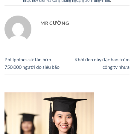
nhạc hủy diễn và căng thẳng ngoại giao Trung-Triều
.
MR CƯỜNG
Philippines sơ tán hơn
Khói đen dày đặc bao trùm
750.000 người do siêu bão
công ty nhựa