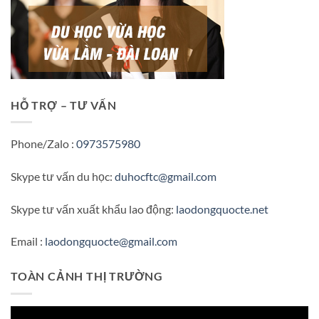
HỖ TRỢ – TƯ VẤN
Phone/Zalo :
0973575980
Skype tư vấn du học:
duhocftc@gmail.com
Skype tư vấn xuất khẩu lao động:
laodongquocte.net
Email :
laodongquocte@gmail.com
TOÀN CẢNH THỊ TRƯỜNG