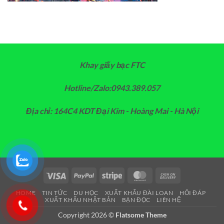
Khay giấy bạc FTC
Hotline/Zalo:0943.389.057
Địa chỉ: 164C4 KDT Đại Kim - Hoàng Mai - Hà Nội
Visa
PayPal
Stripe
MasterCard
Cash
On
HOME
TIN TỨC
DU HỌC
XUẤT KHẨU ĐÀI LOAN
HỎI ĐÁP
Delivery
XUẤT KHẨU NHẬT BẢN
BẠN ĐỌC
LIÊN HỆ
Copyright 2026 ©
Flatsome Theme