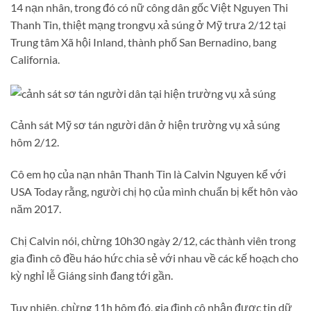
14 nạn nhân, trong đó có nữ công dân gốc Việt Nguyen Thi
Thanh Tin, thiệt mạng trongvụ xả súng ở Mỹ trưa 2/12 tại
Trung tâm Xã hội Inland, thành phố San Bernadino, bang
California.
Cảnh sát Mỹ sơ tán người dân ở hiện trường vụ xả súng
hôm 2/12.
Cô em họ của nạn nhân Thanh Tin là Calvin Nguyen kể với
USA Today rằng, người chị họ của mình chuẩn bị kết hôn vào
năm 2017.
Chị Calvin nói, chừng 10h30 ngày 2/12, các thành viên trong
gia đình cô đều háo hức chia sẻ với nhau về các kế hoạch cho
kỳ nghỉ lễ Giáng sinh đang tới gần.
Tuy nhiên, chừng 11h hôm đó, gia đình cô nhận được tin dữ