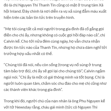
đó là chị Nguyen Thi Thanh Tin cũng có mặt ở trung tâm Xã
hội Inland. Đây chính là nơi diễn ra vụ xả súng đẫm máu xuất
hiện trên các bản tin tức trên truyền hình.
“Mẹ tôi cùng tất cả mọi người trong gia đình đã cố gắng gọi
điện cho chị ấy, nhưng không có cuộc gọi hồi đáp nào cả”, chị
Calvin kể. Cho tới nửa đêm cùng ngày, họ vẫn chưa nhận
được tin tức nào của Thanh Tin, nhưng họ chưa dám nghĩ tới
trường hợp xấu nhất có thể.
“Chúng tôi đã nói, nếu còn sống (trong vụ nổ súng ở trung
tâm bảo trợ đó), chị ấy sẽ gọi lại cho chúng tôi”, Calvin ngậm
ngùi nói. “Chị ấy là một cô gái thông minh và tốt bụng. Chị là
người luôn quan tâm, chăm sóc chu đáo cho mẹ chị cũng như
các thành viên khác trong gia đình”.
Trong khi đó, người chú của nạn nhân là ông Phu Nguyen kể
với tờ Newsday rằng, cháu gái mình (tức cô Nguyen Thi