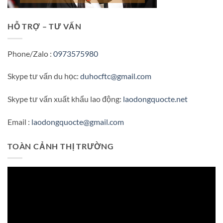
HỖ TRỢ – TƯ VẤN
Phone/Zalo :
0973575980
Skype tư vấn du học:
duhocftc@gmail.com
Skype tư vấn xuất khẩu lao động:
laodongquocte.net
Email :
laodongquocte@gmail.com
TOÀN CẢNH THỊ TRƯỜNG