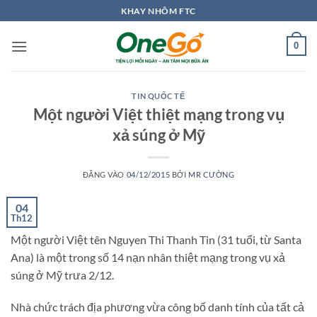
Bỏ
KHAY NHÔM FTC
qua
nội
0
dung
TIN QUỐC TẾ
Một người Việt thiệt mạng trong vụ
xả súng ở Mỹ
ĐĂNG VÀO
04/12/2015
BỞI
MR CƯỜNG
04
Th12
Một người Việt tên Nguyen Thi Thanh Tin (31 tuổi, từ Santa
Ana) là một trong số 14 nạn nhân thiệt mạng trong vụ xả
súng ở Mỹ trưa 2/12.
Nhà chức trách địa phương vừa công bố danh tính của tất cả