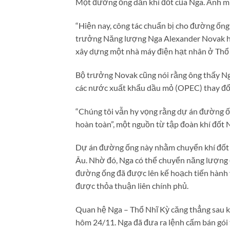
Một đường ống dẫn khí đốt của Nga. Ảnh m
“Hiện nay, công tác chuẩn bị cho đường ống
trưởng Năng lượng Nga Alexander Novak hôm
xây dựng một nhà máy điện hạt nhân ở Thổ
Bộ trưởng Novak cũng nói rằng ông thấy Ng
các nước xuất khẩu dầu mỏ (OPEC) thay đổi
“Chúng tôi vẫn hy vọng rằng dự án đường ốn
hoàn toàn”, một nguồn từ tập đoàn khí đốt
Dự án đường ống này nhằm chuyển khí đốt c
Âu. Nhờ đó, Nga có thể chuyển năng lượng 
đường ống đã được lên kế hoạch tiến hành 
được thỏa thuận liên chính phủ.
Quan hệ Nga – Thổ Nhĩ Kỳ căng thẳng sau k
hôm 24/11. Nga đã đưa ra lệnh cấm bán gói 