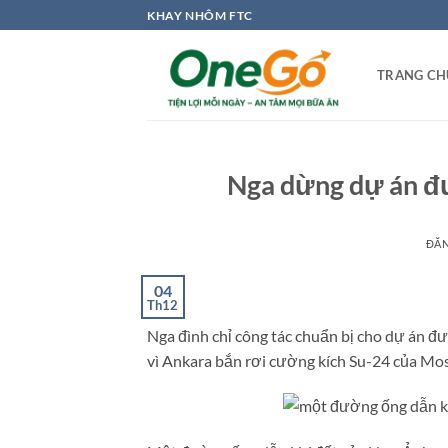
Bỏ
KHAY NHÔM FTC
qua
nội
TRANG CH
dung
Nga dừng dự án đ
ĐĂ
04
Th12
Nga đình chỉ công tác chuẩn bị cho dự án đ
vì Ankara bắn rơi cường kích Su-24 của Mo