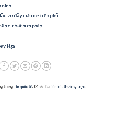
n ninh
 đầu vợ đầy máu me trên phố
nhập cư bất hợp pháp
bay Nga’
ng trong
Tin quốc tế
. Đánh dấu
liên kết thường trực
.