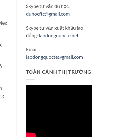
Skype tư vấn du học:
duhocftc@gmail.com
việc
Skype tư vấn xuất khẩu lao
động:
laodongquocte.net
c
Email :
laodongquocte@gmail.com
ỏ
TOÀN CẢNH THỊ TRƯỜNG
m
ng