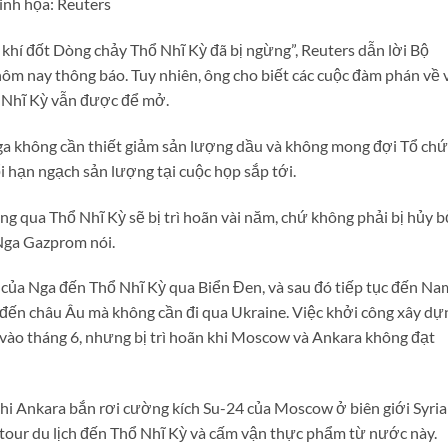
inh họa: Reuters
 khí đốt Dòng chảy Thổ Nhĩ Kỳ đã bị ngừng”, Reuters dẫn lời Bộ
 nay thông báo. Tuy nhiên, ông cho biết các cuộc đàm phán về 
 Nhĩ Kỳ vẫn được để mở.
a không cần thiết giảm sản lượng dầu và không mong đợi Tổ chứ
 hạn ngạch sản lượng tại cuộc họp sắp tới.
g qua Thổ Nhĩ Kỳ sẽ bị trì hoãn vài năm, chứ không phải bị hủy b
 Nga Gazprom nói.
ủa Nga đến Thổ Nhĩ Kỳ qua Biển Đen, và sau đó tiếp tục đến Na
đến châu Âu mà không cần đi qua Ukraine. Việc khởi công xây dự
vào tháng 6, nhưng bị trì hoãn khi Moscow và Ankara không đạt
hi Ankara bắn rơi cường kích Su-24 của Moscow ở biên giới Syria
tour du lịch đến Thổ Nhĩ Kỳ và cấm vận thực phẩm từ nước này.