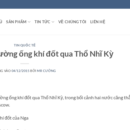
Ủ
SẢN PHẨM
TIN TỨC
VỀ CHÚNG TÔI
LIÊN HỆ
TIN QUỐC TẾ
ường ống khí đốt qua Thổ Nhĩ Kỳ
NG VÀO
04/12/2015
BỞI
MR CƯỜNG
ường ống khí đốt qua Thổ Nhĩ Kỳ, trong bối cảnh hai nước căng th
scow.