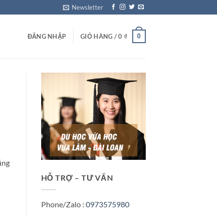
Newsletter
0
ĐĂNG NHẬP
GIỎ HÀNG /
0
₫
ẳng
HỖ TRỢ – TƯ VẤN
Phone/Zalo :
0973575980