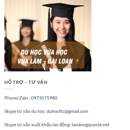
HỖ TRỢ – TƯ VẤN
Phone/Zalo :
0973575980
Skype tư vấn du học:
duhocftc@gmail.com
Skype tư vấn xuất khẩu lao động:
laodongquocte.net