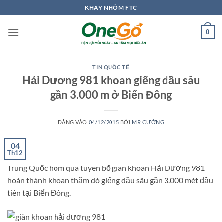
Bỏ
KHAY NHÔM FTC
qua
nội
0
dung
TIN QUỐC TẾ
Hải Dương 981 khoan giếng dầu sâu
gần 3.000 m ở Biển Đông
ĐĂNG VÀO
04/12/2015
BỞI
MR CƯỜNG
04
Th12
Trung Quốc hôm qua tuyên bố giàn khoan Hải Dương 981
hoàn thành khoan thăm dò giếng dầu sâu gần 3.000 mét đầu
tiên tại Biển Đông.