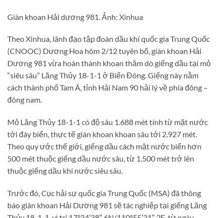
Giàn khoan Hải dương 981. Ảnh: Xinhua
Theo Xinhua, lãnh đạo tập đoàn dầu khí quốc gia Trung Quốc
(CNOOC) Dương Hoa hôm 2/12 tuyên bố, giàn khoan Hải
Dương 981 vừa hoàn thành khoan thăm dò giếng dầu tại mỏ
“siêu sâu” Lăng Thủy 18-1-1 ở Biển Đông. Giếng này nằm
cách thành phố Tam Á, tỉnh Hải Nam 90 hải lý về phía đông –
đông nam.
Mỏ Lăng Thủy 18-1-1 có độ sâu 1.688 mét tính từ mặt nước
tới đáy biển, thực tế giàn khoan khoan sâu tới 2.927 mét.
Theo quy ước thế giới, giếng dầu cách mặt nước biển hơn
500 mét thuộc giếng dầu nước sâu, từ 1.500 mét trở lên
thuộc giếng dầu khí nước siêu sâu.
Trước đó, Cục hải sự quốc gia Trung Quốc (MSA) đã thông
báo giàn khoan Hải Dương 981 sẽ tác nghiệp tại giếng Lăng
Thủy 18-1-1, vị trí 17°34′38″.6N/110°55′31″.2E, từ ngày