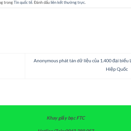
ng trong
Tin quốc tế
. Đánh dấu
liên kết thường trực
.
Anonymous phát tán dữ liệu của 1.400 đại biểu 
Hiệp Quốc
Khay giấy bạc FTC
Hotline/Zalo:0943.389.057