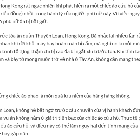
Hong Kong rất ngạc nhiên khi phát hiện ra một chiếc áo cứu hộ củ
triệu đồng) nhồi trong hành lý của người phụ nữ này. Vụ việc ngay
i phụ nữ đã bị bắt giữ.
ước tòa án quận Thuyên Loan, Hong Kong. Bà nhắc lại nhiều lần r
phao khi rời khỏi máy bay hoàn toàn bị cấm, mà nghĩ nó là một m
rình tố tụng, thậm chí bị cáo đã bị ngất xỉu trước tòa. Khi tỉnh t
iảm và bày tỏ mong muốn trở về nhà ở Tây An, không cần mang the
ởng chiếc áo phao là món quà lưu niệm của hãng hàng không.
 Loan, không hề bất ngờ trước câu chuyện của vị hành khách đứ
a vụ án không nằm ở giá trị tiền bạc của chiếc áo cứu hộ. Thực tế 
ếu áo cứu hộ, và điều này có thể làm nguy hại đến tính mạng của
 bay gặp nạn.