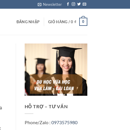
Newsletter
0
ĐĂNG NHẬP
GIỎ HÀNG /
0
₫
HỖ TRỢ – TƯ VẤN
à
Phone/Zalo :
0973575980
g