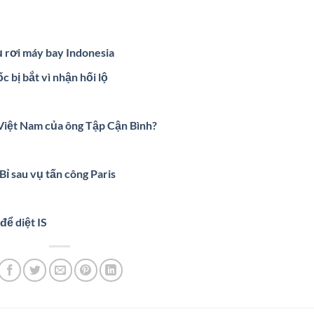
ụ rơi máy bay Indonesia
 bị bắt vì nhận hối lộ
Việt Nam của ông Tập Cận Bình?
Bỉ sau vụ tấn công Paris
để diệt IS