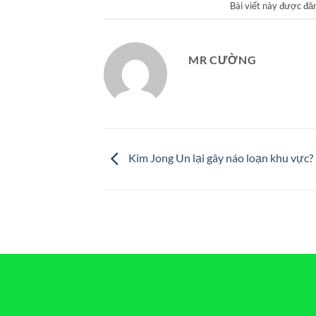
Bài viết này được đă
MR CƯỜNG
Kim Jong Un lại gây náo loạn khu vực?