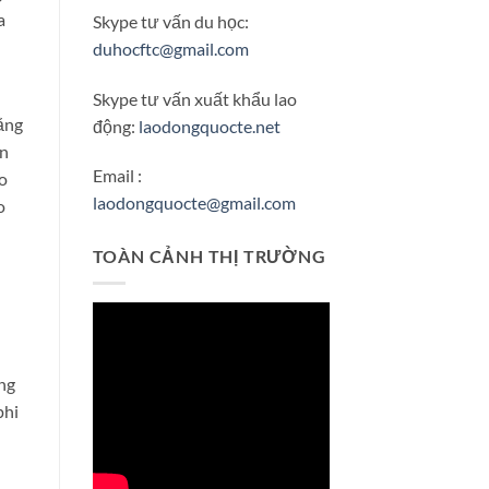
a
Skype tư vấn du học:
duhocftc@gmail.com
Skype tư vấn xuất khẩu lao
ằng
động:
laodongquocte.net
ón
Email :
áo
laodongquocte@gmail.com
o
TOÀN CẢNH THỊ TRƯỜNG
ng
phi