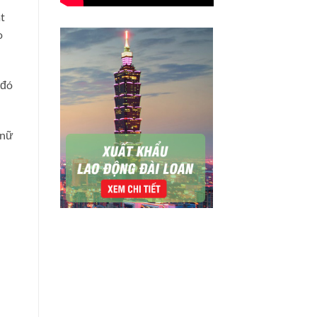
t
o
 đó
 nữ