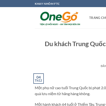
Bỏ
KHAY NHÔM FTC
qua
nội
TRANG CH
dung
Du khách Trung Quốc 
ĐĂ
04
Th12
Một phụ nữ cao tuổi Trung Quốc bị phạt 2.00
quà lưu niệm từ hãng hàng không.
Một hành khách 64 tuổi ở Thiểm Tây, Trung 