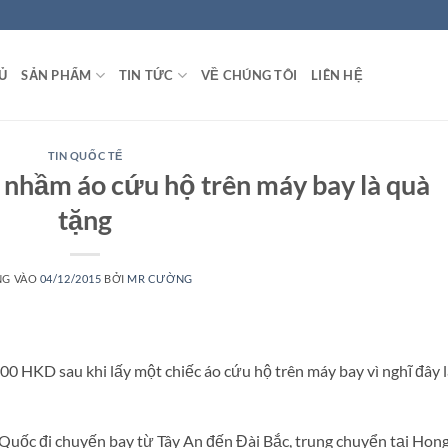
Ủ
SẢN PHẨM
TIN TỨC
VỀ CHÚNG TÔI
LIÊN HỆ
TIN QUỐC TẾ
nhầm áo cứu hộ trên máy bay là quà
tặng
NG VÀO
04/12/2015
BỞI
MR CƯỜNG
0 HKD sau khi lấy một chiếc áo cứu hộ trên máy bay vì nghĩ đây l
Quốc đi chuyến bay từ Tây An đến Đài Bắc, trung chuyển tại Hon