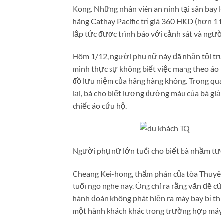
Kong. Những nhân viên an ninh tại sân bay 
hãng Cathay Pacific trị giá 360 HKD (hơn 1 
lập tức được trình báo với cảnh sát và ngườ
Hôm 1/12, người phụ nữ này đã nhận tội tr
mình thực sự không biết việc mang theo áo 
đồ lưu niệm của hãng hàng không. Trong quá t
lại, bà cho biết lượng đường máu của bà g
chiếc áo cứu hộ.
Người phụ nữ lớn tuổi cho biết bà nhầm tư
Cheang Kei-hong, thẩm phán của tòa Thuyên
tuổi ngô nghê này. Ông chỉ ra rằng vấn đề củ
hành đoàn không phát hiện ra máy bay bị thi
một hành khách khác trong trường hợp máy