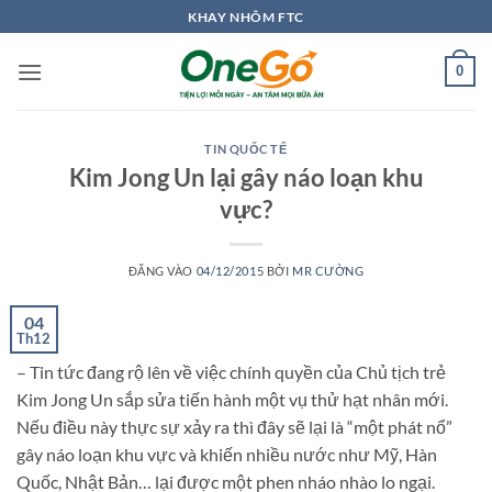
Bỏ
KHAY NHÔM FTC
qua
nội
0
dung
TIN QUỐC TẾ
Kim Jong Un lại gây náo loạn khu
vực?
ĐĂNG VÀO
04/12/2015
BỞI
MR CƯỜNG
04
Th12
– Tin tức đang rộ lên về việc chính quyền của Chủ tịch trẻ
Kim Jong Un sắp sửa tiến hành một vụ thử hạt nhân mới.
Nếu điều này thực sự xảy ra thì đây sẽ lại là “một phát nổ”
gây náo loạn khu vực và khiến nhiều nước như Mỹ, Hàn
Quốc, Nhật Bản… lại được một phen nháo nhào lo ngại.