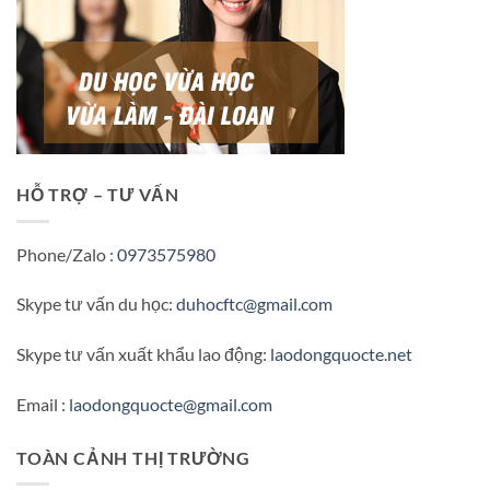
HỖ TRỢ – TƯ VẤN
Phone/Zalo :
0973575980
Skype tư vấn du học:
duhocftc@gmail.com
Skype tư vấn xuất khẩu lao động:
laodongquocte.net
Email :
laodongquocte@gmail.com
TOÀN CẢNH THỊ TRƯỜNG