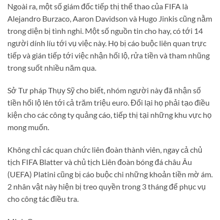
Ngoài ra, một số giám đốc tiếp thị thể thao của FIFA là
Alejandro Burzaco, Aaron Davidson và Hugo Jinkis cũng nằm
trong diện bị tình nghi. Một số nguồn tin cho hay, có tới 14
người dính líu tới vụ việc này. Họ bị cáo buộc liên quan trực
tiếp và gián tiếp tới việc nhận hối lộ, rửa tiền và tham nhũng
trong suốt nhiều năm qua.
Sở Tư pháp Thụy Sỹ cho biết, nhóm người này đã nhận số
tiền hối lộ lên tới cả trăm triệu euro. Đổi lại họ phải tạo điều
kiện cho các công ty quảng cáo, tiếp thị tại những khu vực họ
mong muốn.
Không chỉ các quan chức liên đoàn thành viên, ngay cả chủ
tịch FIFA Blatter và chủ tịch Liên đoàn bóng đá châu Âu
(UEFA) Platini cũng bị cáo buộc chi những khoản tiền mờ ám.
2 nhân vật này hiện bị treo quyền trong 3 tháng để phục vụ
cho công tác điều tra.