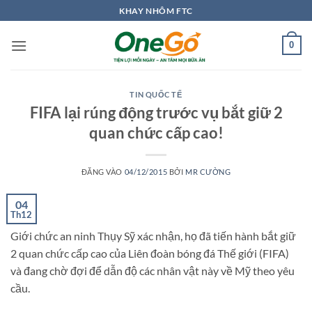
Bỏ
KHAY NHÔM FTC
qua
nội
0
dung
TIN QUỐC TẾ
FIFA lại rúng động trước vụ bắt giữ 2
quan chức cấp cao!
ĐĂNG VÀO
04/12/2015
BỞI
MR CƯỜNG
04
Th12
Giới chức an ninh Thụy Sỹ xác nhận, họ đã tiến hành bắt giữ
2 quan chức cấp cao của Liên đoàn bóng đá Thế giới (FIFA)
và đang chờ đợi để dẫn độ các nhân vật này về Mỹ theo yêu
cầu.