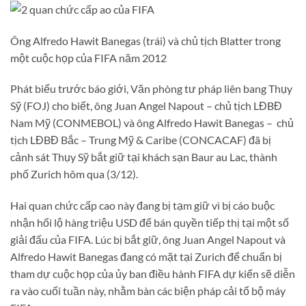
Ông Alfredo Hawit Banegas (trái) và chủ tịch Blatter trong
một cuộc họp của FIFA năm 2012
Phát biểu trước báo giới, Văn phòng tư pháp liên bang Thụy
Sỹ (FOJ) cho biết, ông Juan Angel Napout – chủ tịch LĐBĐ
Nam Mỹ (CONMEBOL) và ông Alfredo Hawit Banegas – chủ
tịch LĐBĐ Bắc – Trung Mỹ & Caribe (CONCACAF) đã bị
cảnh sát Thụy Sỹ bắt giữ tại khách sạn Baur au Lac, thành
phố Zurich hôm qua (3/12).
Hai quan chức cấp cao này đang bị tạm giữ vì bị cáo buộc
nhận hối lộ hàng triệu USD để bán quyền tiếp thị tại một số
giải đấu của FIFA. Lúc bị bắt giữ, ông Juan Angel Napout và
Alfredo Hawit Banegas đang có mặt tại Zurich để chuẩn bị
tham dự cuộc họp của ủy ban điều hành FIFA dự kiến sẽ diễn
ra vào cuối tuần này, nhằm bàn các biện pháp cải tổ bộ máy