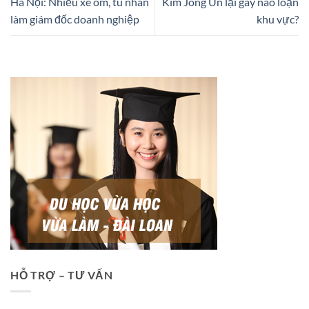
Hà Nội: Nhiều xe ôm, tù nhân
Kim Jong Un lại gây náo loạn
làm giám đốc doanh nghiệp
khu vực?
HỖ TRỢ – TƯ VẤN