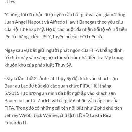
FIFA.
“Chúng tôi đã nhận được yêu cầu bắt giữ và tạm giam 2 ông
Juan Angel Napout và Alfredo Hawit Banegas theo yêu cầu
của Bộ Tư Pháp Mỹ. Họ bị cáo buộc đã nhận hối lộ với số tiền
lên tới hàng triệu USD”, tuyên bố của FOJ nêu rõ.
Ngay sau vụ bắt giữ, người phát ngôn của FIFA khẳng định,
tổ chức này sẵn sàng hợp tác với các nhà điều tra Mỹ trong
khuôn khổ của pháp luật Thụy Sỹ.
Đây là lần thứ 2 cảnh sát Thụy Sỹ đột kích vào khách sạn
Baur au Lac để bắt giữ các quan chức FIFA. Hồi tháng
5/2015, lực lượng an ninh đã bất ngờ ập vào khách sạn
Bauer au Lac tại Zurich và bắt giữ 6 nhân vật cấp cao của
FIFA. Trong đó có những cái tên nổi bật như 2 phó chủ tịch
Jeffrey Webb, Jack Warner, chủ tịch LĐBĐ Costa Rica
Eduardo Li.