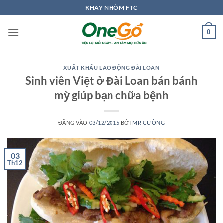
Bỏ
KHAY NHÔM FTC
qua
nội
0
dung
XUẤT KHẨU LAO ĐỘNG ĐÀI LOAN
Sinh viên Việt ở Đài Loan bán bánh
mỳ giúp bạn chữa bệnh
ĐĂNG VÀO
03/12/2015
BỞI
MR CƯỜNG
03
Th12