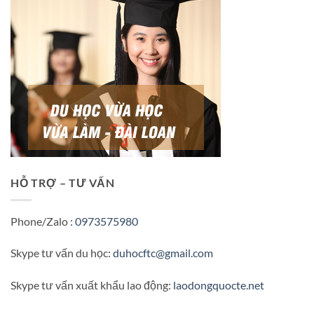
HỖ TRỢ – TƯ VẤN
Phone/Zalo :
0973575980
Skype tư vấn du học:
duhocftc@gmail.com
Skype tư vấn xuất khẩu lao động:
laodongquocte.net