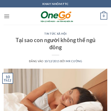
Bỏ
KHAY NHÔM FTC
qua
nội
0
dung
TIN TỨC XÃ HỘI
Tại sao con người không thể ngủ
đông
ĐĂNG VÀO
10/12/2015
BỞI
MR CƯỜNG
10
Th12