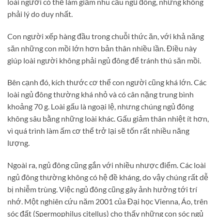
loài người có thể làm giảm nhu cầu ngủ đông, nhưng không
phải lý do duy nhất.
Con người xếp hàng đầu trong chuỗi thức ăn, với khả năng
săn những con mồi lớn hơn bản thân nhiều lần. Điều này
giúp loài người không phải ngủ đông để tránh thú săn mồi.
Bên cạnh đó, kích thước cơ thể con người cũng khá lớn. Các
loài ngủ đông thường khá nhỏ và có cân nặng trung bình
khoảng 70 g. Loài gấu là ngoại lệ, nhưng chúng ngủ đông
không sâu bằng những loài khác. Gấu giảm thân nhiệt ít hơn,
vì quá trình làm ấm cơ thể trở lại sẽ tốn rất nhiều năng
lượng.
Ngoài ra, ngủ đông cũng gắn với nhiều nhược điểm. Các loài
ngủ đông thường không có hệ đề kháng, do vậy chúng rất dễ
bị nhiễm trùng. Việc ngủ đông cũng gây ảnh hưởng tới trí
nhớ. Một nghiên cứu năm 2001 của Đại học Vienna, Áo, trên
sóc đất (Spermophilus citellus) cho thấy những con sóc ngủ