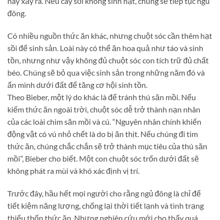
này xảy ra. Nếu cây sồi không sinh hạt, chúng sẽ tiếp tục ngủ
đông.
Có nhiều nguồn thức ăn khác, nhưng chuột sóc cần thêm hạt
sồi để sinh sản. Loài này có thể ăn hoa quả như táo và sinh
tồn, nhưng như vậy không đủ chuột sóc con tích trữ đủ chất
béo. Chúng sẽ bỏ qua việc sinh sản trong những năm đó và
ẩn mình dưới đất để tăng cơ hội sinh tồn.
Theo Bieber, một lý do khác là để tránh thú săn mồi. Nếu
kiếm thức ăn ngoài trời, chuột sóc dễ trở thành nạn nhân
của các loài chim săn mồi và cú. “Nguyên nhân chính khiến
động vật có vú nhỏ chết là do bị ăn thịt. Nếu chúng đi tìm
thức ăn, chúng chắc chắn sẽ trở thành mục tiêu của thú săn
mồi”, Bieber cho biết. Một con chuột sóc trốn dưới đất sẽ
không phát ra mùi và khó xác định vị trí.
Trước đây, hầu hết mọi người cho rằng ngủ đông là chỉ để
tiết kiệm năng lượng, chống lại thời tiết lạnh và tình trạng
thiếu thốn thức ăn. Nhưng nghiên cứu mới cho thấy quá