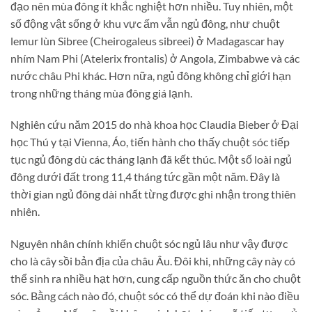
đạo nên mùa đông ít khắc nghiệt hơn nhiều. Tuy nhiên, một
số động vật sống ở khu vực ấm vẫn ngủ đông, như chuột
lemur lùn Sibree (Cheirogaleus sibreei) ở Madagascar hay
nhím Nam Phi (Atelerix frontalis) ở Angola, Zimbabwe và các
nước châu Phi khác. Hơn nữa, ngủ đông không chỉ giới hạn
trong những tháng mùa đông giá lạnh.
Nghiên cứu năm 2015 do nhà khoa học Claudia Bieber ở Đại
học Thú y tại Vienna, Áo, tiến hành cho thấy chuột sóc tiếp
tục ngủ đông dù các tháng lạnh đã kết thúc. Một số loài ngủ
đông dưới đất trong 11,4 tháng tức gần một năm. Đây là
thời gian ngủ đông dài nhất từng được ghi nhận trong thiên
nhiên.
Nguyên nhân chính khiến chuột sóc ngủ lâu như vậy được
cho là cây sồi bản địa của châu Âu. Đôi khi, những cây này có
thể sinh ra nhiều hạt hơn, cung cấp nguồn thức ăn cho chuột
sóc. Bằng cách nào đó, chuột sóc có thể dự đoán khi nào điều