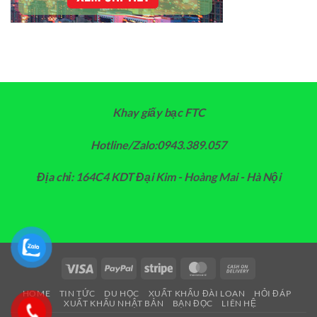
Khay giấy bạc FTC
Hotline/Zalo:0943.389.057
Địa chỉ: 164C4 KDT Đại Kim - Hoàng Mai - Hà Nội
Visa
PayPal
Stripe
MasterCard
Cash
On
HOME
TIN TỨC
DU HỌC
XUẤT KHẨU ĐÀI LOAN
HỎI ĐÁP
Delivery
XUẤT KHẨU NHẬT BẢN
BẠN ĐỌC
LIÊN HỆ