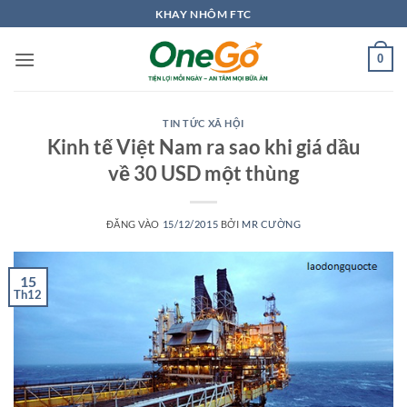
Bỏ
KHAY NHÔM FTC
qua
nội
0
dung
TIN TỨC XÃ HỘI
Kinh tế Việt Nam ra sao khi giá dầu
về 30 USD một thùng
ĐĂNG VÀO
15/12/2015
BỞI
MR CƯỜNG
15
Th12