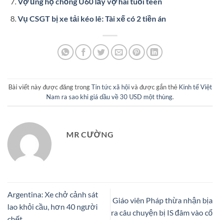
Vợ ủng hộ chồng U60 lấy vợ hai tuổi teen
Vụ CSGT bị xe tải kéo lê: Tài xế có 2 tiền án
Bài viết này được đăng trong
Tin tức xã hội
và được gắn thẻ
Kinh tế Việt
Nam ra sao khi giá dầu về 30 USD một thùng
.
MR CƯỜNG
Argentina: Xe chở cảnh sát
Giáo viên Pháp thừa nhận bịa
lao khỏi cầu, hơn 40 người
ra câu chuyện bị IS đâm vào cổ
chết