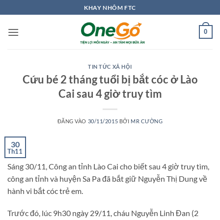
Bỏ
KHAY NHÔM FTC
qua
nội
0
dung
TIN TỨC XÃ HỘI
Cứu bé 2 tháng tuổi bị bắt cóc ở Lào
Cai sau 4 giờ truy tìm
ĐĂNG VÀO
30/11/2015
BỞI
MR CƯỜNG
30
Th11
Sáng 30/11, Công an tỉnh Lào Cai cho biết sau 4 giờ truy tìm,
công an tỉnh và huyện Sa Pa đã bắt giữ Nguyễn Thị Dung về
hành vi bắt cóc trẻ em.
Trước đó, lúc 9h30 ngày 29/11, cháu Nguyễn Linh Đan (2