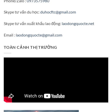
Phone/Zalo :
0973575980
Skype tư vấn du học:
duhocftc@gmail.com
Skype tư vấn xuất khẩu lao động:
laodongquocte.net
Email :
laodongquocte@gmail.com
TOÀN CẢNH THỊ TRƯỜNG