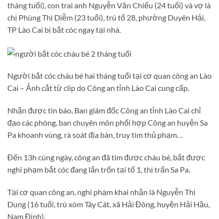
tháng tuổi), con trai anh Nguyễn Văn Chiếu (24 tuổi) và vợ là
chị Phùng Thị Diễm (23 tuổi), trú tổ 28, phường Duyên Hải,
TP Lào Cai bị bắt cóc ngay tại nhà.
Người bắt cóc cháu bé hai tháng tuổi tại cơ quan công an Lào
Cai – Ảnh cắt từ clip do Công an tỉnh Lào Cai cung cấp.
Nhận được tin báo, Ban giám đốc Công an tỉnh Lào Cai chỉ
đạo các phòng, ban chuyên môn phối hợp Công an huyện Sa
Pa khoanh vùng, rà soát địa bàn, truy tìm thủ phạm…
Đến 13h cùng ngày, công an đã tìm được cháu bé, bắt được
nghi phạm bắt cóc đang lẩn trốn tại tổ 1, thị trấn Sa Pa.
Tại cơ quan công an, nghi phạm khai nhận là Nguyễn Thị
Dung (16 tuổi, trú xóm Tây Cát, xã Hải Đông, huyện Hải Hậu,
Nam Định).