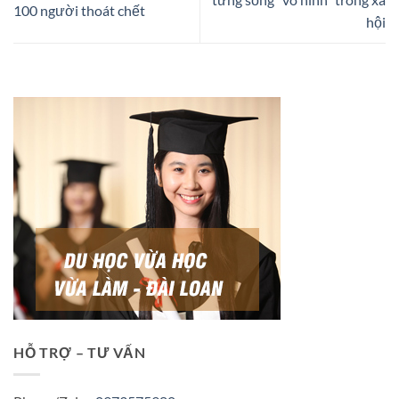
100 người thoát chết
hội
HỖ TRỢ – TƯ VẤN