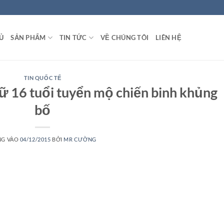
Ủ
SẢN PHẨM
TIN TỨC
VỀ CHÚNG TÔI
LIÊN HỆ
TIN QUỐC TẾ
 nữ 16 tuổi tuyển mộ chiến binh khủng
bố
NG VÀO
04/12/2015
BỞI
MR CƯỜNG