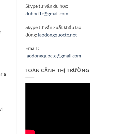
Skype tư vấn du học:
duhocftc@gmail.com
Skype tư vấn xuất khẩu lao
h
động:
laodongquocte.net
Email :
laodongquocte@gmail.com
TOÀN CẢNH THỊ TRƯỜNG
ria
vị