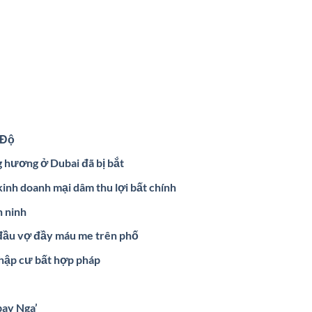
 Độ
g hương ở Dubai đã bị bắt
inh doanh mại dâm thu lợi bất chính
n ninh
 đầu vợ đầy máu me trên phố
nhập cư bất hợp pháp
bay Nga’