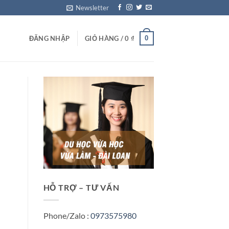
Newsletter
0
ĐĂNG NHẬP
GIỎ HÀNG /
0
₫
HỖ TRỢ – TƯ VẤN
Phone/Zalo :
0973575980