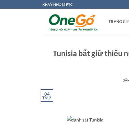
Bỏ
KHAY NHÔM FTC
qua
nội
TRANG CH
dung
Tunisia bắt giữ thiếu
ĐĂ
04
Th12