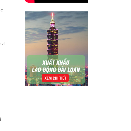
ức
azi
i