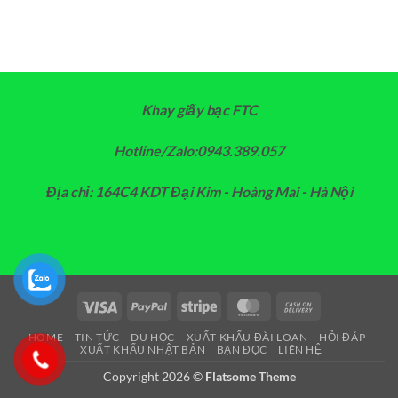
Khay giấy bạc FTC
Hotline/Zalo:0943.389.057
Địa chỉ: 164C4 KDT Đại Kim - Hoàng Mai - Hà Nội
Visa
PayPal
Stripe
MasterCard
Cash
On
HOME
TIN TỨC
DU HỌC
XUẤT KHẨU ĐÀI LOAN
HỎI ĐÁP
Delivery
XUẤT KHẨU NHẬT BẢN
BẠN ĐỌC
LIÊN HỆ
Copyright 2026 ©
Flatsome Theme