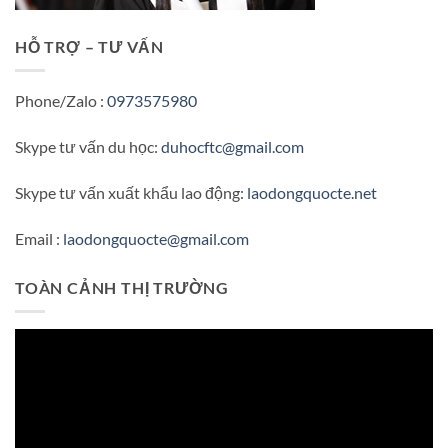
HỖ TRỢ – TƯ VẤN
Phone/Zalo :
0973575980
Skype tư vấn du học:
duhocftc@gmail.com
Skype tư vấn xuất khẩu lao động:
laodongquocte.net
Email :
laodongquocte@gmail.com
TOÀN CẢNH THỊ TRƯỜNG