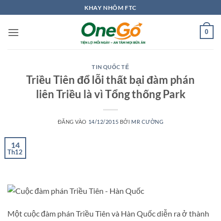
Bỏ
KHAY NHÔM FTC
qua
nội
0
dung
TIN QUỐC TẾ
Triều Tiên đổ lỗi thất bại đàm phán
liên Triều là vì Tổng thống Park
ĐĂNG VÀO
14/12/2015
BỞI
MR CƯỜNG
14
Th12
Một cuộc đàm phán Triều Tiên và Hàn Quốc diễn ra ở thành