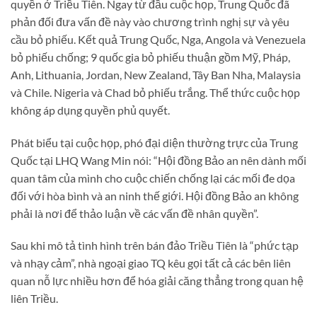
quyền ở Triều Tiên. Ngay từ đầu cuộc họp, Trung Quốc đã
phản đối đưa vấn đề này vào chương trình nghị sự và yêu
cầu bỏ phiếu. Kết quả Trung Quốc, Nga, Angola và Venezuela
bỏ phiếu chống; 9 quốc gia bỏ phiếu thuận gồm Mỹ, Pháp,
Anh, Lithuania, Jordan, New Zealand, Tây Ban Nha, Malaysia
và Chile. Nigeria và Chad bỏ phiếu trắng. Thể thức cuộc họp
không áp dụng quyền phủ quyết.
Phát biểu tại cuộc họp, phó đại diện thường trực của Trung
Quốc tại LHQ Wang Min nói: “Hội đồng Bảo an nên dành mối
quan tâm của mình cho cuộc chiến chống lại các mối đe dọa
đối với hòa bình và an ninh thế giới. Hội đồng Bảo an không
phải là nơi để thảo luận về các vấn đề nhân quyền”.
Sau khi mô tả tình hình trên bán đảo Triều Tiên là “phức tạp
và nhạy cảm”, nhà ngoại giao TQ kêu gọi tất cả các bên liên
quan nỗ lực nhiều hơn để hóa giải căng thẳng trong quan hệ
liên Triều.