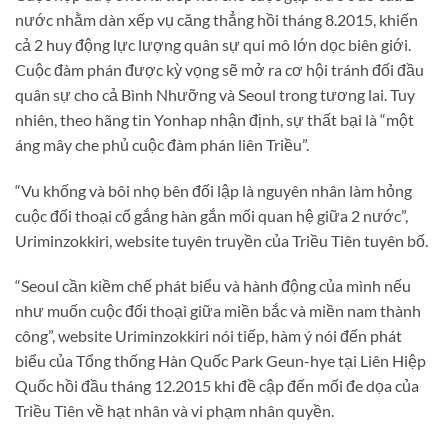
nước nhằm dàn xếp vụ căng thẳng hồi tháng 8.2015, khiến
cả 2 huy động lực lượng quân sự qui mô lớn dọc biên giới.
Cuộc đàm phán được kỳ vọng sẽ mở ra cơ hội tránh đối đầu
quân sự cho cả Bình Nhưỡng và Seoul trong tương lai. Tuy
nhiên, theo hãng tin Yonhap nhận định, sự thất bại là “một
áng mây che phủ cuộc đàm phán liên Triều”.
“Vu khống và bôi nhọ bên đối lập là nguyên nhân làm hỏng
cuộc đối thoại cố gắng hàn gắn mối quan hệ giữa 2 nước”,
Uriminzokkiri, website tuyên truyền của Triều Tiên tuyên bố.
“Seoul cần kiềm chế phát biểu và hành động của mình nếu
như muốn cuộc đối thoại giữa miền bắc và miền nam thành
công”, website Uriminzokkiri nói tiếp, hàm ý nói đến phát
biểu của Tổng thống Hàn Quốc Park Geun-hye tại Liên Hiệp
Quốc hồi đầu tháng 12.2015 khi đề cập đến mối đe dọa của
Triều Tiên về hạt nhân và vi phạm nhân quyền.