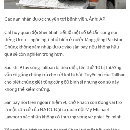
Các nạn nhân được chuyển tới bệnh viện. Ảnh: AP
Chỉ huy quân đội Sher Shah tiết lộ một số kẻ tấn công nói
tiếng Urdu – ngôn ngữ phổ biến ở nước láng giềng Pakistan.
Chúng không xâm nhập được vào sân bay, nếu không hậu
quả sẽ còn nghiêm trọng hơn.
Sau khi 9 tay súng Taliban bị tiêu diệt, tên thứ 10 bị thương
vẫn cố gắng chống trả cho tới khi bị bắt. Tuyên bố của Taliban
cho biết chúng giết tổng cộng 80 binh sĩ nhưng con số này
không thể kiểm chứng.
Sân bay nói trên ngoài nhiệm vụ chở khách còn đóng vai trò
là một căn cứ của NATO. Đại tá quân đội Mỹ Michael
Lawhorn xác nhận không có thương vong về phía liên minh.
Tổng thống Afghanistan Ashraf Ghani tại một hội nghị khu