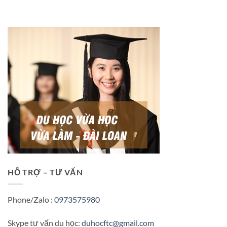
HỖ TRỢ – TƯ VẤN
Phone/Zalo :
0973575980
Skype tư vấn du học:
duhocftc@gmail.com