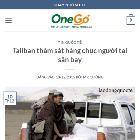
Bỏ
KHAY NHÔM FTC
qua
nội
0
dung
TIN QUỐC TẾ
Taliban thảm sát hàng chục người tại
sân bay
ĐĂNG VÀO
10/12/2015
BỞI
MR CƯỜNG
10
Th12