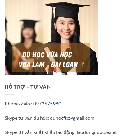
HỖ TRỢ – TƯ VẤN
Phone/Zalo :
0973575980
Skype tư vấn du học:
duhocftc@gmail.com
Skype tư vấn xuất khẩu lao động:
laodongquocte.net