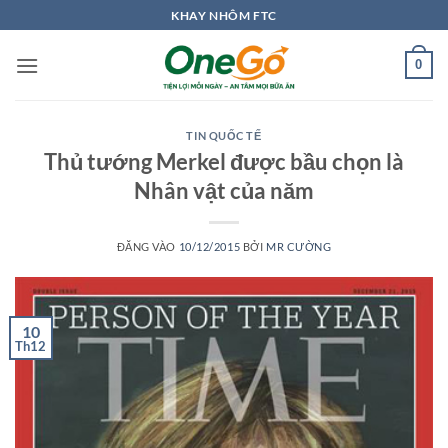
Bỏ
KHAY NHÔM FTC
qua
nội
0
dung
TIN QUỐC TẾ
Thủ tướng Merkel được bầu chọn là
Nhân vật của năm
ĐĂNG VÀO
10/12/2015
BỞI
MR CƯỜNG
10
Th12