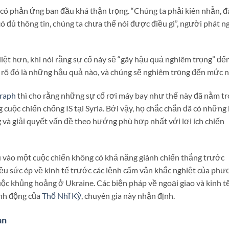
 có phản ứng ban đầu khá thận trọng. “Chúng ta phải kiên nhẫn, đ
ó đủ thông tin, chúng ta chưa thể nói được điều gì”, người phát n
iệt hơn, khi nói rằng sự cố này sẽ “gây hậu quả nghiêm trọng” đế
 rõ đó là những hậu quả nào, và chúng sẽ nghiêm trọng đến mức n
graph
thì cho rằng những sự cố rơi máy bay như thế này đã nằm t
 cuộc chiến chống IS tại Syria. Bởi vậy, họ chắc chắn đã có những
và giải quyết vấn đề theo hướng phù hợp nhất với lợi ích chiến
u vào một cuộc chiến không có khả năng giành chiến thắng trước
ều sức ép về kinh tế trước các lệnh cấm vận khắc nghiệt của ph
 cuộc khủng hoảng ở Ukraine. Các biện pháp về ngoại giao và kinh tế
ành động của
Thổ Nhĩ Kỳ
, chuyên gia này nhận định.
an