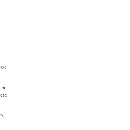
được
 bị
 các
O,