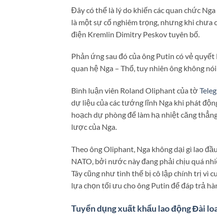
Đây có thể là lý do khiến các quan chức Nga
là một sự cố nghiêm trọng, nhưng khi chưa c
điện Kremlin Dimitry Peskov tuyên bố.
Phản ứng sau đó của ông Putin có vẻ quyết l
quan hệ Nga – Thổ, tuy nhiên ông không nói
Bình luận viên Roland Oliphant của tờ
Tele
dự liệu của các tướng lĩnh Nga khi phát động
hoạch dự phòng để làm hạ nhiệt căng thẳng 
lược của Nga.
Theo ông Oliphant, Nga không dại gì lao đầ
NATO, bởi nước này đang phải chịu quá nhi
Tây cũng như tình thế bị cô lập chính trị vì
lựa chọn tối ưu cho ông Putin để đáp trả h
Tuyển dụng xuất khẩu lao động Đài lo