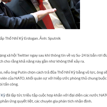
cấp Thổ Nhĩ Kỳ Erdogan. Ảnh: Sputnik
ạng xã hội Twitter ngay sau khi thông tin về vụ Su-24 bị bắn rơi 
tích cho rằng khả năng này gần như không thể xảy ra.
, nếu ông Putin chọn cách trả đũa Thổ Nhĩ Kỳ bằng vũ lực, ông sẽ
h viên của NATO, khối quân sự với hiệp ước phòng thủ chung buộc
bị tấn công.
ĩ Kỳ
đã lập tức triệu tập cuộc họp khẩn với đại diện các nước NAT
g phản ứng quyết liệt, các chuyên gia phân tích nhận định.