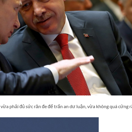
 vừa phải đủ sức răn đe để trấn an dư luận, vừa không quá cứng 