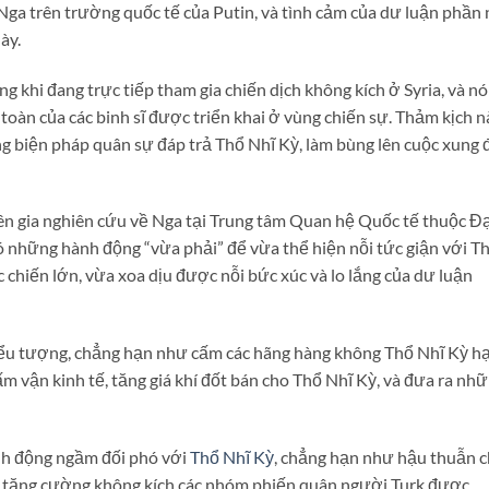
ga trên trường quốc tế của Putin, và tình cảm của dư luận phần
ày.
g khi đang trực tiếp tham gia chiến dịch không kích ở Syria, và nó 
 toàn của các binh sĩ được triển khai ở vùng chiến sự. Thảm kịch n
ng biện pháp quân sự đáp trả Thổ Nhĩ Kỳ, làm bùng lên cuộc xung 
yên gia nghiên cứu về Nga tại Trung tâm Quan hệ Quốc tế thuộc Đạ
ó những hành động “vừa phải” để vừa thể hiện nỗi tức giận với T
chiến lớn, vừa xoa dịu được nỗi bức xúc và lo lắng của dư luận
iểu tượng, chẳng hạn như cấm các hãng hàng không Thổ Nhĩ Kỳ h
ấm vận kinh tế, tăng giá khí đốt bán cho Thổ Nhĩ Kỳ, và đưa ra nh
nh động ngầm đối phó với
Thổ Nhĩ Kỳ
, chẳng hạn như hậu thuẫn 
, tăng cường không kích các nhóm phiến quân người Turk được