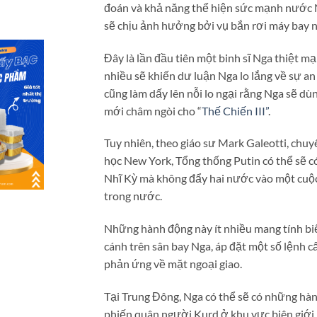
đoán và khả năng thể hiện sức mạnh nước N
sẽ chịu ảnh hưởng bởi vụ bắn rơi máy bay n
Đây là lần đầu tiên một binh sĩ Nga thiệt mạn
nhiều sẽ khiến dư luận Nga lo lắng về sự an
cũng làm dấy lên nỗi lo ngại rằng Nga sẽ dù
mới châm ngòi cho “
Thế Chiến III”
.
Tuy nhiên, theo giáo sư Mark Galeotti, chu
học New York, Tổng thống Putin có thể sẽ c
Nhĩ Kỳ mà không đẩy hai nước vào một cuộc 
trong nước.
Những hành động này ít nhiều mang tính b
cánh trên sân bay Nga, áp đặt một số lệnh c
phản ứng về mặt ngoại giao.
Tại Trung Đông, Nga có thể sẽ có những hà
phiến quân người Kurd ở khu vực biên giới