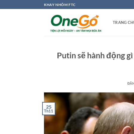
Bỏ
KHAY NHÔM FTC
qua
nội
TRANG CH
dung
Putin sẽ hành động gì
ĐĂ
25
Th11