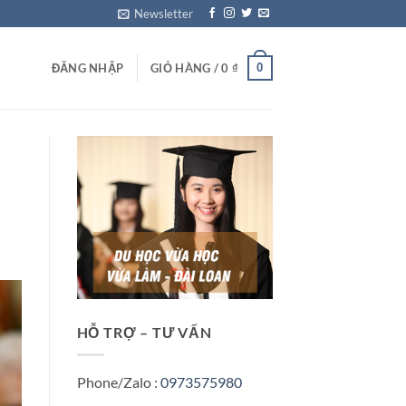
Newsletter
0
ĐĂNG NHẬP
GIỎ HÀNG /
0
₫
HỖ TRỢ – TƯ VẤN
Phone/Zalo :
0973575980