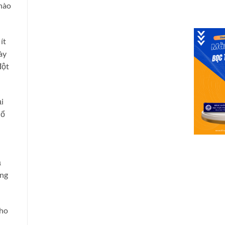
 nào
ít
ày
đột
i
hổ
ạ
ững
cho