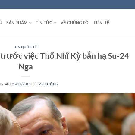
Ủ
SẢN PHẨM
TIN TỨC
VỀ CHÚNG TÔI
LIÊN HỆ
TIN QUỐC TẾ
 trước việc Thổ Nhĩ Kỳ bắn hạ Su-24
Nga
NG VÀO
25/11/2015
BỞI
MR CƯỜNG