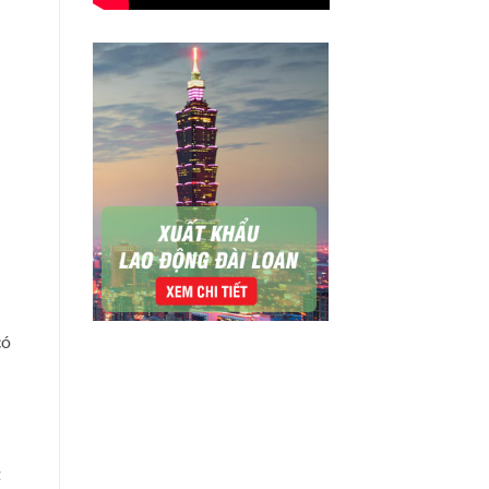
có
h
t