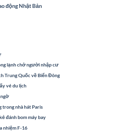
lao động Nhật Bản
ữ
đông lạnh chở người nhập cư
ch Trung Quốc về Biển Đông
ấy vé du lịch
i ngờ
 trong nhà hát Paris
 kẻ đánh bom máy bay
đa nhiệm F-16