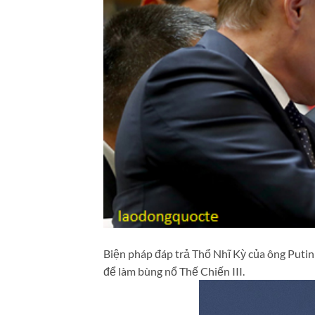
Biện pháp đáp trả Thổ Nhĩ Kỳ của ông Putin
để làm bùng nổ Thế Chiến III.