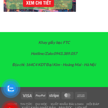
Khay giấy bạc FTC
Hotline/Zalo:0943.389.057
Địa chỉ: 164C4 KDT Đại Kim - Hoàng Mai - Hà Nội
Visa
PayPal
Stripe
MasterCard
Cash
On
HOME
TIN TỨC
DU HỌC
XUẤT KHẨU ĐÀI LOAN
HỎI ĐÁP
Delivery
XUẤT KHẨU NHẬT BẢN
BẠN ĐỌC
LIÊN HỆ