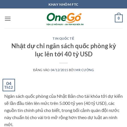
Bỏ
KHAY NHÔM FTC
qua
nội
0
dung
TIN QUỐC TẾ
Nhật dự chi ngân sách quốc phòng kỷ
lục lên tới 40 tỷ USD
ĐĂNG VÀO
04/12/2015
BỞI
MR CƯỜNG
04
Th12
Ngân sách quốc phòng của Nhật Bản cho tài khóa tới dự kiến
sẽ lần đầu tiên lên mức trên 5.000 tỷ yen (40 tỷ USD), các
nguồn tin chính phủ cho biết, trong bối cảnh quân đội nước
này chuẩn bị cho vài trò mở rộng hơn theo dự luật an ninh
mới.