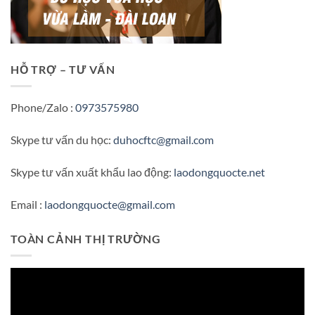
HỖ TRỢ – TƯ VẤN
Phone/Zalo :
0973575980
Skype tư vấn du học:
duhocftc@gmail.com
Skype tư vấn xuất khẩu lao động:
laodongquocte.net
Email :
laodongquocte@gmail.com
TOÀN CẢNH THỊ TRƯỜNG