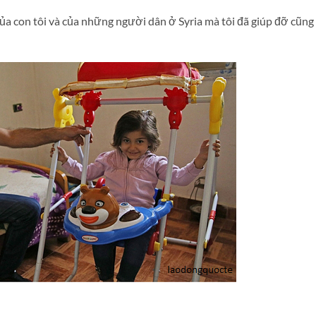
ủa con tôi và của những người dân ở Syria mà tôi đã giúp đỡ cũng