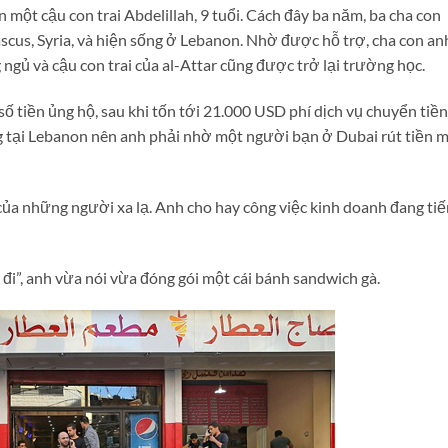
n một cậu con trai Abdelillah, 9 tuổi. Cách đây ba năm, ba cha con
scus, Syria, và hiện sống ở Lebanon. Nhờ được hỗ trợ, cha con an
gủ và cậu con trai của al-Attar cũng được trở lại trường học.
ố tiền ủng hộ, sau khi tốn tới 21.000 USD phí dịch vụ chuyển tiền
g tại Lebanon nên anh phải nhờ một người bạn ở Dubai rút tiền 
 của những người xa lạ. Anh cho hay công việc kinh doanh đang ti
 đi”, anh vừa nói vừa đóng gói một cái bánh sandwich gà.