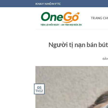
Bỏ
KHAY NHÔM FTC
qua
nội
TRANG CH
dung
Người tị nạn bán bút
ĐĂ
05
Th12