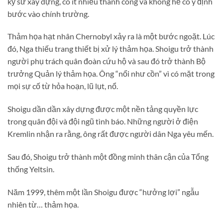
kỹ sư xây dựng, có ít nhiều thành công và không hề có ý định
bước vào chính trường.
Thảm họa hạt nhân Chernobyl xảy ra là một bước ngoặt. Lúc
đó, Nga thiếu trang thiết bị xử lý thảm họa. Shoigu trở thành
người phụ trách quân đoàn cứu hộ và sau đó trở thành Bộ
trưởng Quản lý thảm họa. Ông “nổi như cồn” vì có mặt trong
mọi sự cố từ hỏa hoạn, lũ lụt, nổ.
Shoigu dần dần xây dựng được một nền tảng quyền lực
trong quân đội và đội ngũ tình báo. Những người ở điện
Kremlin nhận ra rằng, ông rất được người dân Nga yêu mến.
Sau đó, Shoigu trở thành một đồng minh thân cận của Tổng
thống Yeltsin.
Năm 1999, thêm một lần Shoigu được “hưởng lợi” ngẫu
nhiên từ… thảm họa.