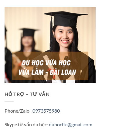
HỖ TRỢ – TƯ VẤN
Phone/Zalo :
0973575980
Skype tư vấn du học:
duhocftc@gmail.com