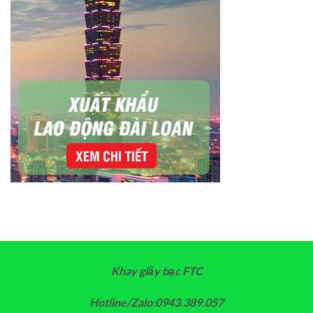
Khay giấy bạc FTC
Hotline/Zalo:0943.389.057