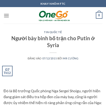
Bỏ
KHAY NHÔM FTC
qua
nội
0
dung
TIN QUỐC TẾ
Người bày binh bố trận cho Putin ở
Syria
ĐĂNG VÀO
07/12/2015
BỞI
MR CƯỜNG
07
Th12
Đó là Bộ trưởng Quốc phòng Nga Sergei Shoigu, người hiện
đang giám sát điều tra hộp đen của máy bay, cũng là người
được ủy nhiệm thể hiện rõ ràng phản ứng cứng rắn của Nga: