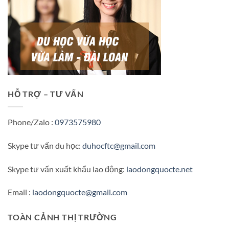
HỖ TRỢ – TƯ VẤN
Phone/Zalo :
0973575980
Skype tư vấn du học:
duhocftc@gmail.com
Skype tư vấn xuất khẩu lao động:
laodongquocte.net
Email :
laodongquocte@gmail.com
TOÀN CẢNH THỊ TRƯỜNG