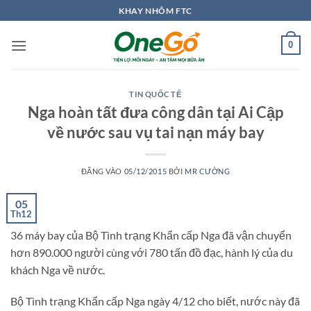
Bỏ
KHAY NHÔM FTC
qua
nội
0
dung
TIN QUỐC TẾ
Nga hoàn tất đưa công dân tại Ai Cập
về nước sau vụ tai nạn máy bay
ĐĂNG VÀO
05/12/2015
BỞI
MR CƯỜNG
05
Th12
36 máy bay của Bộ Tình trạng Khẩn cấp Nga đã vận chuyển
hơn 890.000 người cùng với 780 tấn đồ đạc, hành lý của du
khách Nga về nước.
Bộ Tình trạng Khẩn cấp Nga ngày 4/12 cho biết, nước này đã