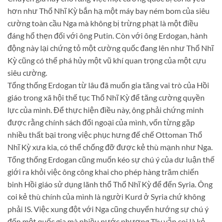
hơn như Thổ Nhĩ Kỳ bắn hạ một máy bay ném bom của siêu
cường toàn cầu Nga mà không bị trừng phạt là một điều
đáng hổ thẹn đối với ông Putin. Còn với ông Erdogan, hành
động này lại chứng tỏ một cường quốc đang lên như Thổ Nhĩ
Kỳ cũng có thể phá hủy một vũ khí quan trọng của một cựu
siêu cường.
Tổng thống Erdogan từ lâu đã muốn gia tăng vai trò của Hồi
giáo trong xã hội thế tục Thổ Nhĩ Kỳ để tăng cường quyền
lực của mình. Để thực hiện điều này, ông phải chứng minh
được rằng chính sách đối ngoại của mình, vốn từng gặp
nhiều thất bại trong việc phục hưng đế chế Ottoman Thổ
Nhĩ Kỳ xưa kia, có thể chống đỡ được kẻ thù mạnh như Nga.
Tổng thống Erdogan cũng muốn kéo sự chú ý của dư luận thế
giới ra khỏi việc ông công khai cho phép hàng trăm chiến
binh Hồi giáo sử dụng lãnh thổ Thổ Nhĩ Kỳ để đến Syria. Ông
coi kẻ thù chính của mình là người Kurd ở Syria chứ không
phải IS. Việc xung đột với Nga cũng chuyển hướng sự chú ý
đến một quốc gia mà nhiều nước phương Tây vẫn coi là kẻ