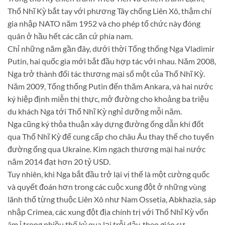
Thổ Nhĩ Kỳ bắt tay với phương Tây chống Liên Xô, thậm chí
gia nhập NATO năm 1952 và cho phép tổ chức này đóng
quân ở hầu hết các căn cứ phía nam.
Chỉ những năm gần đây, dưới thời Tổng thống Nga Vladimir
Putin, hai quốc gia mới bắt đầu hợp tác với nhau. Năm 2008,
Nga trở thành đối tác thương mại số một của Thổ Nhĩ Kỳ.
Năm 2009, Tổng thống Putin đến thăm Ankara, và hai nước
ký hiệp định miễn thị thực, mở đường cho khoảng ba triệu
du khách Nga tới Thổ Nhĩ Kỳ nghỉ dưỡng mỗi năm.
Nga cũng ký thỏa thuận xây dựng đường ống dẫn khí đốt
qua Thổ Nhĩ Kỳ để cung cấp cho châu Âu thay thế cho tuyến
đường ống qua Ukraine. Kim ngạch thương mại hai nước
năm 2014 đạt hơn 20 tỷ USD.
Tuy nhiên, khi Nga bắt đầu trở lại vị thế là một cường quốc
và quyết đoán hơn trong các cuộc xung đột ở những vùng
lãnh thổ từng thuộc Liên Xô như Nam Ossetia, Abkhazia, sáp
nhập Crimea, các xung đột địa chính trị với Thổ Nhĩ Kỳ vốn
âm ỉ trong nhiều thế kỷ qua lại trỗi dậy, theo giáo sư