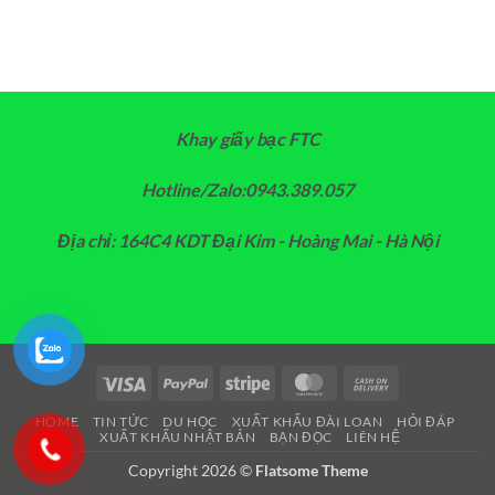
Khay giấy bạc FTC
Hotline/Zalo:0943.389.057
Địa chỉ: 164C4 KDT Đại Kim - Hoàng Mai - Hà Nội
Visa
PayPal
Stripe
MasterCard
Cash
On
HOME
TIN TỨC
DU HỌC
XUẤT KHẨU ĐÀI LOAN
HỎI ĐÁP
Delivery
XUẤT KHẨU NHẬT BẢN
BẠN ĐỌC
LIÊN HỆ
Copyright 2026 ©
Flatsome Theme