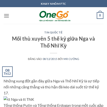
Bỏ
KHAY NHÔM FTC
qua
nội
0
dung
TIN QUỐC TẾ
Mối thù xuyên 5 thế kỷ giữa Nga và
Thổ Nhĩ Kỳ
ĐĂNG VÀO
08/12/2015
BỞI
MR CƯỜNG
08
Th12
Những xung đột gần đây giữa Nga và Thổ Nhĩ Kỳ là sự tiếp
nối những căng thẳng và thù hận đã kéo dài suốt từ thế kỷ
17.
Tổng thống Putin và Tổng thống Erdogan trong một cuộc gặp