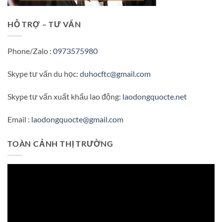
HỖ TRỢ – TƯ VẤN
Phone/Zalo :
0973575980
Skype tư vấn du học:
duhocftc@gmail.com
Skype tư vấn xuất khẩu lao động:
laodongquocte.net
Email :
laodongquocte@gmail.com
TOÀN CẢNH THỊ TRƯỜNG