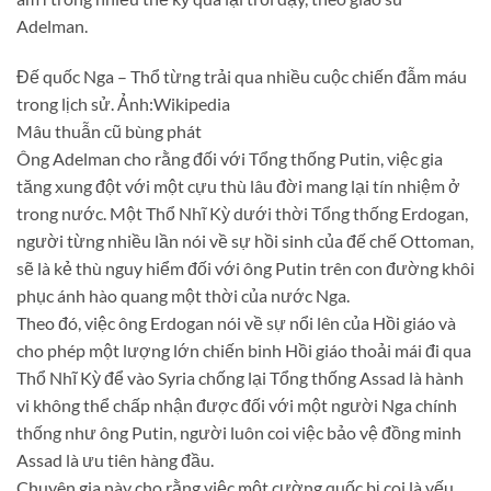
Adelman.
Đế quốc Nga – Thổ từng trải qua nhiều cuộc chiến đẫm máu
trong lịch sử. Ảnh:Wikipedia
Mâu thuẫn cũ bùng phát
Ông Adelman cho rằng đối với Tổng thống Putin, việc gia
tăng xung đột với một cựu thù lâu đời mang lại tín nhiệm ở
trong nước. Một Thổ Nhĩ Kỳ dưới thời Tổng thống Erdogan,
người từng nhiều lần nói về sự hồi sinh của đế chế Ottoman,
sẽ là kẻ thù nguy hiểm đối với ông Putin trên con đường khôi
phục ánh hào quang một thời của nước Nga.
Theo đó, việc ông Erdogan nói về sự nổi lên của Hồi giáo và
cho phép một lượng lớn chiến binh Hồi giáo thoải mái đi qua
Thổ Nhĩ Kỳ để vào Syria chống lại Tổng thống Assad là hành
vi không thể chấp nhận được đối với một người Nga chính
thống như ông Putin, người luôn coi việc bảo vệ đồng minh
Assad là ưu tiên hàng đầu.
Chuyên gia này cho rằng việc một cường quốc bị coi là yếu