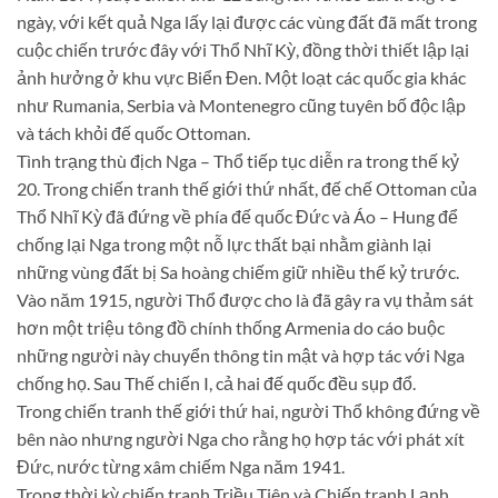
ngày, với kết quả Nga lấy lại được các vùng đất đã mất trong
cuộc chiến trước đây với Thổ Nhĩ Kỳ, đồng thời thiết lập lại
ảnh hưởng ở khu vực Biển Đen. Một loạt các quốc gia khác
như Rumania, Serbia và Montenegro cũng tuyên bố độc lập
và tách khỏi đế quốc Ottoman.
Tình trạng thù địch Nga – Thổ tiếp tục diễn ra trong thế kỷ
20. Trong chiến tranh thế giới thứ nhất, đế chế Ottoman của
Thổ Nhĩ Kỳ đã đứng về phía đế quốc Đức và Áo – Hung để
chống lại Nga trong một nỗ lực thất bại nhằm giành lại
những vùng đất bị Sa hoàng chiếm giữ nhiều thế kỷ trước.
Vào năm 1915, người Thổ được cho là đã gây ra vụ thảm sát
hơn một triệu tông đồ chính thống Armenia do cáo buộc
những người này chuyển thông tin mật và hợp tác với Nga
chống họ. Sau Thế chiến I, cả hai đế quốc đều sụp đổ.
Trong chiến tranh thế giới thứ hai, người Thổ không đứng về
bên nào nhưng người Nga cho rằng họ hợp tác với phát xít
Đức, nước từng xâm chiếm Nga năm 1941.
Trong thời kỳ chiến tranh Triều Tiên và Chiến tranh Lạnh,