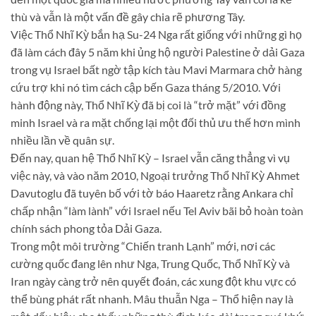
thù và vẫn là một vấn đề gây chia rẽ phương Tây.
Việc Thổ Nhĩ Kỳ bắn hạ Su-24 Nga rất giống với những gì họ
đã làm cách đây 5 năm khi ủng hộ người Palestine ở dải Gaza
trong vụ Israel bất ngờ tập kích tàu Mavi Marmara chở hàng
cứu trợ khi nó tìm cách cập bến Gaza tháng 5/2010. Với
hành động này, Thổ Nhĩ Kỳ đã bị coi là “trở mặt” với đồng
minh Israel và ra mặt chống lại một đối thủ ưu thế hơn mình
nhiều lần về quân sự.
Đến nay, quan hệ Thổ Nhĩ Kỳ – Israel vẫn căng thẳng vì vụ
việc này, và vào năm 2010, Ngoại trưởng Thổ Nhĩ Kỳ Ahmet
Davutoglu đã tuyên bố với tờ báo Haaretz rằng Ankara chỉ
chấp nhận “làm lành” với Israel nếu Tel Aviv bãi bỏ hoàn toàn
chính sách phong tỏa Dải Gaza.
Trong một môi trường “Chiến tranh Lạnh” mới, nơi các
cường quốc đang lên như Nga, Trung Quốc, Thổ Nhĩ Kỳ và
Iran ngày càng trở nên quyết đoán, các xung đột khu vực có
thể bùng phát rất nhanh. Mâu thuẫn Nga – Thổ hiện nay là