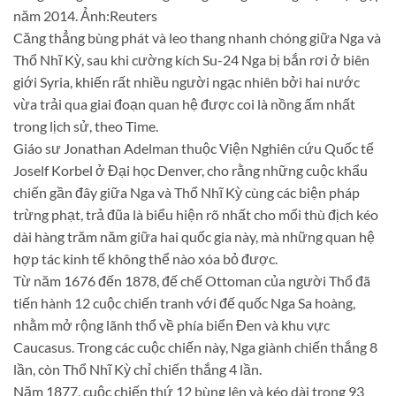
năm 2014. Ảnh:Reuters
Căng thẳng bùng phát và leo thang nhanh chóng giữa Nga và
Thổ Nhĩ Kỳ, sau khi cường kích Su-24 Nga bị bắn rơi ở biên
giới Syria, khiến rất nhiều người ngạc nhiên bởi hai nước
vừa trải qua giai đoạn quan hệ được coi là nồng ấm nhất
trong lịch sử, theo Time.
Giáo sư Jonathan Adelman thuộc Viện Nghiên cứu Quốc tế
Joself Korbel ở Đại học Denver, cho rằng những cuộc khẩu
chiến gần đây giữa Nga và Thổ Nhĩ Kỳ cùng các biện pháp
trừng phạt, trả đũa là biểu hiện rõ nhất cho mối thù địch kéo
dài hàng trăm năm giữa hai quốc gia này, mà những quan hệ
hợp tác kinh tế không thể nào xóa bỏ được.
Từ năm 1676 đến 1878, đế chế Ottoman của người Thổ đã
tiến hành 12 cuộc chiến tranh với đế quốc Nga Sa hoàng,
nhằm mở rộng lãnh thổ về phía biển Đen và khu vực
Caucasus. Trong các cuộc chiến này, Nga giành chiến thắng 8
lần, còn Thổ Nhĩ Kỳ chỉ chiến thắng 4 lần.
Năm 1877, cuộc chiến thứ 12 bùng lên và kéo dài trong 93