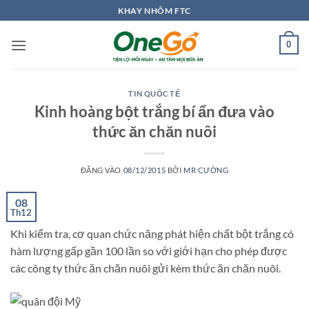
Bỏ
KHAY NHÔM FTC
qua
nội
0
dung
TIN QUỐC TẾ
Kinh hoàng bột trắng bí ẩn đưa vào
thức ăn chăn nuôi
ĐĂNG VÀO
08/12/2015
BỞI
MR CƯỜNG
08
Th12
Khi kiểm tra, cơ quan chức năng phát hiện chất bột trắng có
hàm lượng gấp gần 100 lần so với giới hạn cho phép được
các công ty thức ăn chăn nuôi gửi kèm thức ăn chăn nuôi.