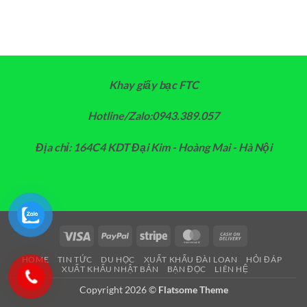
Khay giấy bạc FTC
Hotline/Zalo:0943.389.057
Địa chỉ: 164C4 KDT Đại Kim - Hoàng Mai - Hà Nội
Visa
PayPal
Stripe
MasterCard
Cash
On
HOME
TIN TỨC
DU HỌC
XUẤT KHẨU ĐÀI LOAN
HỎI ĐÁP
Delivery
XUẤT KHẨU NHẬT BẢN
BẠN ĐỌC
LIÊN HỆ
Copyright 2026 ©
Flatsome Theme