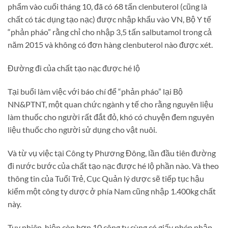
phẩm vào cuối tháng 10, đã có 68 tấn clenbuterol (cũng là
chất có tác dụng tạo nạc) được nhập khẩu vào VN, Bộ Y tế
“phản pháo” rằng chỉ cho nhập 3,5 tấn salbutamol trong cả
năm 2015 và không có đơn hàng clenbuterol nào được xét.
Đường đi của chất tạo nạc được hé lộ
Tại buổi làm việc với báo chí để “phản pháo” lại Bộ
NN&PTNT, một quan chức ngành y tế cho rằng nguyên liệu
làm thuốc cho người rất đắt đỏ, khó có chuyện đem nguyên
liệu thuốc cho người sử dụng cho vật nuôi.
Và từ vụ việc tại Công ty Phương Đông, lần đầu tiên đường
đi nước bước của chất tạo nạc được hé lộ phần nào. Và theo
thông tin của Tuổi Trẻ, Cục Quản lý dược sẽ tiếp tục hậu
kiểm một công ty dược ở phía Nam cũng nhập 1.400kg chất
này.
Tuy nhiên, hiện còn hơn 10 công ty cùng có giấy phép nhập