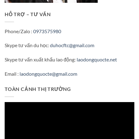
HỖ TRỢ – TƯ VẤN
Phone/Zalo :
0973575980
Skype tư vấn du học:
duhocftc@gmail.com
Skype tư vấn xuất khẩu lao động:
laodongquocte.net
Email :
laodongquocte@gmail.com
TOÀN CẢNH THỊ TRƯỜNG