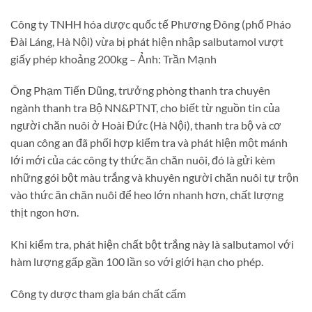
Công ty TNHH hóa dược quốc tế Phương Đông (phố Pháo
Đài Láng, Hà Nội) vừa bị phát hiện nhập salbutamol vượt
giấy phép khoảng 200kg – Ảnh: Trần Mạnh
Ông Phạm Tiến Dũng, trưởng phòng thanh tra chuyên
ngành thanh tra Bộ NN&PTNT, cho biết từ nguồn tin của
người chăn nuôi ở Hoài Đức (Hà Nội), thanh tra bộ và cơ
quan công an đã phối hợp kiểm tra và phát hiện một mánh
lới mới của các công ty thức ăn chăn nuôi, đó là gửi kèm
những gói bột màu trắng và khuyên người chăn nuôi tự trộn
vào thức ăn chăn nuôi để heo lớn nhanh hơn, chất lượng
thịt ngon hơn.
Khi kiểm tra, phát hiện chất bột trắng này là salbutamol với
hàm lượng gấp gần 100 lần so với giới hạn cho phép.
Công ty dược tham gia bán chất cấm