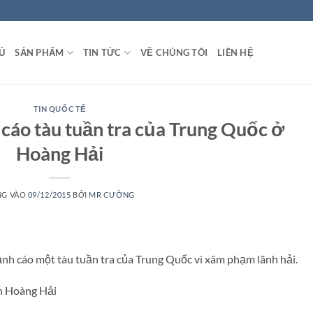
Ủ
SẢN PHẨM
TIN TỨC
VỀ CHÚNG TÔI
LIÊN HỆ
TIN QUỐC TẾ
cáo tàu tuần tra của Trung Quốc ở
Hoàng Hải
NG VÀO
09/12/2015
BỞI
MR CƯỜNG
h cáo một tàu tuần tra của Trung Quốc vì xâm phạm lãnh hải.