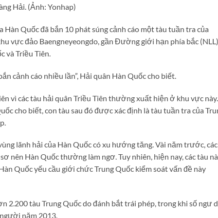
ng Hải. (Ảnh: Yonhap)
a Hàn Quốc đã bắn 10 phát súng cảnh cáo một tàu tuần tra của
khu vực đảo Baengneyeongdo, gần Đường giới hạn phía bắc (NLL)
c và Triều Tiên.
i bắn cảnh cáo nhiều lần”, Hải quân Hàn Quốc cho biết.
iên vì các tàu hải quân Triều Tiên thường xuất hiện ở khu vực này.
c cho biết, con tàu sau đó được xác định là tàu tuần tra của Tru
p.
 vùng lãnh hải của Hàn Quốc có xu hướng tăng. Vài năm trước, các
n sơ nên Hàn Quốc thường làm ngơ. Tuy nhiên, hiện nay, các tàu n
c Hàn Quốc yếu cầu giới chức Trung Quốc kiểm soát vấn đề này
 2.200 tàu Trung Quốc do đánh bắt trái phép, trong khi số ngư 
6 người năm 2013.