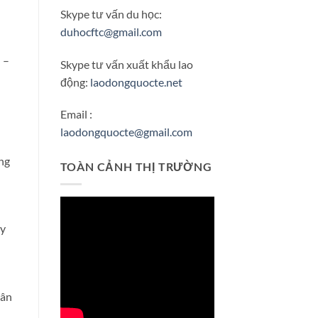
Skype tư vấn du học:
duhocftc@gmail.com
 –
Skype tư vấn xuất khẩu lao
động:
laodongquocte.net
Email :
laodongquocte@gmail.com
ng
TOÀN CẢNH THỊ TRƯỜNG
ày
dân