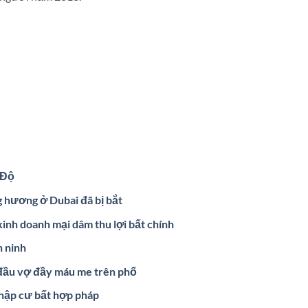
 Độ
g hương ở Dubai đã bị bắt
inh doanh mại dâm thu lợi bất chính
n ninh
 đầu vợ đầy máu me trên phố
nhập cư bất hợp pháp