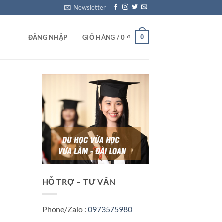
Newsletter
0
ĐĂNG NHẬP
GIỎ HÀNG /
0
₫
HỖ TRỢ – TƯ VẤN
Phone/Zalo :
0973575980