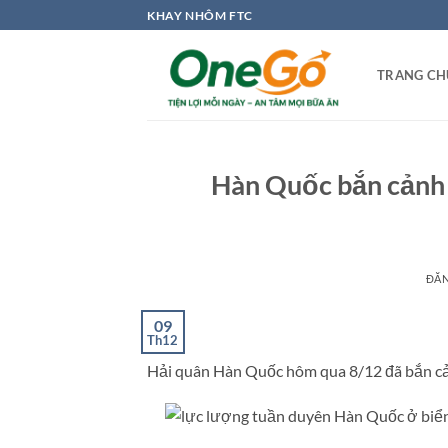
Bỏ
KHAY NHÔM FTC
qua
nội
TRANG CH
dung
Hàn Quốc bắn cảnh 
ĐĂ
09
Th12
Hải quân Hàn Quốc hôm qua 8/12 đã bắn cản