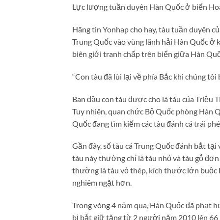
Lực lượng tuần duyên Hàn Quốc ở biển Hoà
Hãng tin Yonhap cho hay, tàu tuần duyên củ
Trung Quốc vào vùng lãnh hải Hàn Quốc ở 
biên giới tranh chấp trên biển giữa Hàn Quố
“Con tàu đã lùi lại về phía Bắc khi chúng tô
Ban đầu con tàu được cho là tàu của Triều T
Tuy nhiên, quan chức Bộ Quốc phòng Hàn Quố
Quốc đang tìm kiếm các tàu đánh cá trái phé
Gần đây, số tàu cá Trung Quốc đánh bắt tại
tàu này thường chỉ là tàu nhỏ và tàu gỗ đơ
thường là tàu vỏ thép, kích thước lớn buộ
nghiêm ngặt hơn.
Trong vòng 4 năm qua, Hàn Quốc đã phạt hơn
bị bắt giữ tăng từ 2 người năm 2010 lên 6