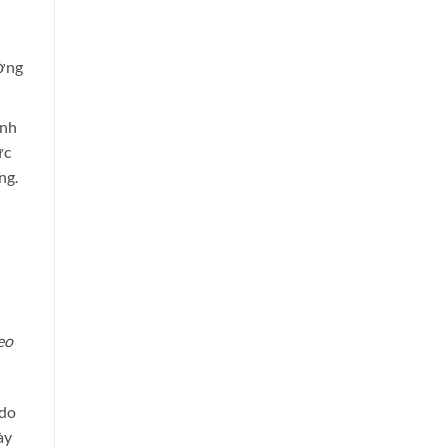
ờng
inh
̣c
ng.
eo
 do
ày