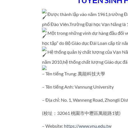
TUYỂN SINH 
Được thành lập vào năm 1961,trường Đại 
phố Đào Viên.Trường Đại học Vạn Năng là 1 
Một trong những vinh dự hàng đầu đối với
học tập” do Bộ Giáo dục Đài Loan cấp từ n
Hệ thống quản lý chất lượng của Vạn Nă
năm 2010,hệ thống chất lượng Giáo dục đã
– Tên tiếng Trung: 萬能科技大學
– Tên tiếng Anh: Vannung University
– Địa chỉ: No. 1, Wanneng Road, Zhongli Dist
(校址：32061 桃園市中壢區萬能路1號)
– Website:
https://www.vnu.edu.tw