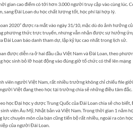
thời gian cao điểm có tới hơn 3.000 người truy cập vào cùng lúc. C
n, sang Đài Loan du học chất lượng tốt, học phí lại hợp lý.
 Loan 2020” được ra mắt vào ngày 31/10, mặc dù do ảnh hưởng củ
ằng phương thức trực truyến, nhưng vẫn nhận được sự hưởng ứn
ủa Đài Loan báo danh tham dự, lập kỷ lục cao nhất trong lịch sử.
Loan được diễn ra ở hai đầu cầu Việt Nam và Đài Loan, theo phươ
g học sinh bỏ lỡ hoạt động vào đúng giờ tổ chức có thể lên mạng
nh viên người Việt Nam, rất nhiều trường không chỉ chiếu file giớ
 người Việt đang theo học tại trường chia sẻ những điều tâm đắc.
eo học Đại học y dược Trung Quốc của Đài Loan chia sẻ cho biết, 
i sinh viên Âu Mỹ, Nhật bản và Việt Nam. Trong thời gian 1 năm h
g lực chuyên môn của bạn cũng tiến bộ rất nhiều, ngoài ra còn học
ghiệp của người Đài Loan.