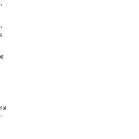
ó
a
g
ng
i
Đài
ọc