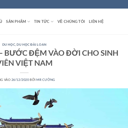
Ủ
SẢN PHẨM
TIN TỨC
VỀ CHÚNG TÔI
LIÊN HỆ
DU HỌC
,
DU HỌC ĐÀI LOAN
 – BƯỚC ĐỆM VÀO ĐỜI CHO SINH
VIÊN VIỆT NAM
NG VÀO
26/12/2020
BỞI
MR CƯỜNG