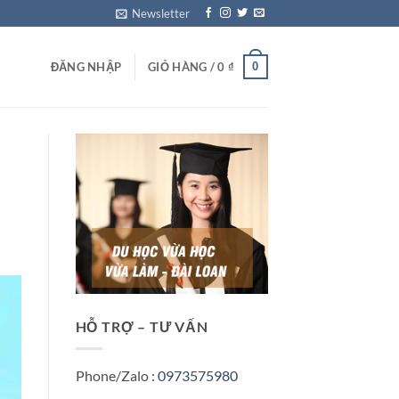
Newsletter
0
ĐĂNG NHẬP
GIỎ HÀNG /
0
₫
HỖ TRỢ – TƯ VẤN
Phone/Zalo :
0973575980