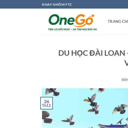
Bỏ
KHAY NHÔM FTC
qua
nội
TRANG CH
dung
DU HỌC ĐÀI LOAN
ĐĂ
26
Th12