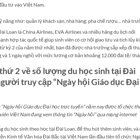
ầu tư vào Việt Nam.
 kỹ năng như: quản lý khách sạn, nhà hàng; pha chế rượu… nhà trư
Đài Loan là China Airlines, EVA Airlines và nhiều hãng du lịch nổi
̣nh hợp tác quốc tế giúp sinh viên có cơ hội giao lưu và tích lũy k
̀ kỳ 2 của năm thứ nhất, bạn đã được nhà trường sắp xếp đi thư
ng và 1 ngày nghỉ) với mức lương cơ bản khoảng 12.000 đài tệ/ thá
thứ 2 về số lượng du học sinh tại Đài
người truy cập “Ngày hội Giáo dục Đại
“Ngày hội Giáo dục Đại học trực tuyến” năm nay được tổ chức th
h viên Việt Nam đang xem thông tin “Ngày hội” qua mạng internet
du học sinh theo học tại Đài Loan, để thu hút thêm sinh viên, và
ện Kinh tế Văn hóa Đài Bắc tại Việt Nam lần đầu tiên tổ chức Ng