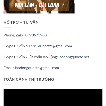
HỖ TRỢ – TƯ VẤN
Phone/Zalo :
0973575980
Skype tư vấn du học:
duhocftc@gmail.com
Skype tư vấn xuất khẩu lao động:
laodongquocte.net
Email :
laodongquocte@gmail.com
TOÀN CẢNH THỊ TRƯỜNG