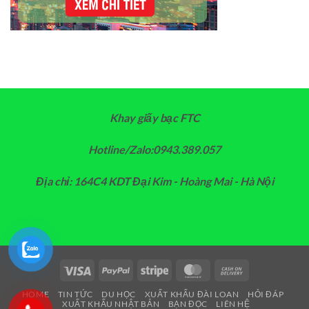
Khay giấy bạc FTC
Hotline/Zalo:0943.389.057
Địa chỉ: 164C4 KDT Đại Kim - Hoàng Mai - Hà Nội
Visa
PayPal
Stripe
MasterCard
Cash
On
HOME
TIN TỨC
DU HỌC
XUẤT KHẨU ĐÀI LOAN
HỎI ĐÁP
Delivery
XUẤT KHẨU NHẬT BẢN
BẠN ĐỌC
LIÊN HỆ