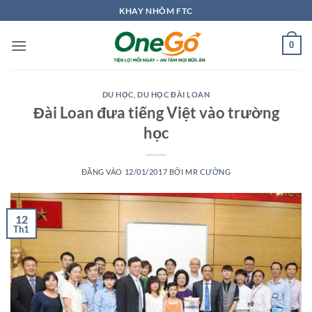
Bỏ
KHAY NHÔM FTC
qua
nội
0
dung
DU HỌC
,
DU HỌC ĐÀI LOAN
Đài Loan đưa tiếng Việt vào trường
học
ĐĂNG VÀO
12/01/2017
BỞI
MR CƯỜNG
12
Th1