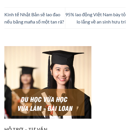
Kinh tế Nhật Bản sẽ lao đao
95% lao động Việt Nam bày tỏ
nếu băng mafia số một tan rã?
lo lắng về an sinh hưu trí
HỖ TRỢ – TƯ VẤN