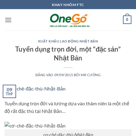
Bỏ
KHAY NHÔM FTC
qua
nội
0
dung
XUẤT KHẨU LAO ĐỘNG NHẬT BẢN
Tuyển dụng trọn đời, một “đặc sản”
Nhật Bản
ĐĂNG VÀO
09/09/2015
BỞI
MR CƯỜNG
09
Th9
Tuyển dụng trọn đời và lương dựa vào thâm niên là một chế
độ rất đặc thù tại Nhật Bản…
cơ-chê-đặc-thù-Nhật-Bản