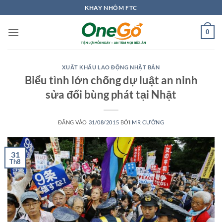
Bỏ
KHAY NHÔM FTC
qua
nội
0
dung
XUẤT KHẨU LAO ĐỘNG NHẬT BẢN
Biểu tình lớn chống dự luật an ninh
sửa đổi bùng phát tại Nhật
ĐĂNG VÀO
31/08/2015
BỞI
MR CƯỜNG
31
Th8