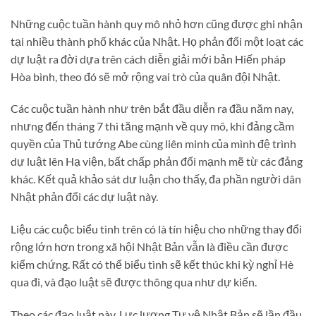
Những cuộc tuần hành quy mô nhỏ hơn cũng được ghi nhận
tại nhiều thành phố khác của Nhật. Họ phản đối một loạt các
dự luật ra đời dựa trên cách diễn giải mới bản Hiến pháp
Hòa bình, theo đó sẽ mở rộng vai trò của quân đội Nhật.
Các cuộc tuần hành như trên bắt đầu diễn ra đầu năm nay,
nhưng đến tháng 7 thì tăng mạnh về quy mô, khi đảng cầm
quyền của Thủ tướng Abe cùng liên minh của mình đệ trình
dự luật lên Hạ viện, bất chấp phản đối mạnh mẽ từ các đảng
khác. Kết quả khảo sát dư luận cho thấy, đa phần người dân
Nhật phản đối các dự luật này.
Liệu các cuộc biểu tình trên có là tín hiệu cho những thay đổi
rộng lớn hơn trong xã hội Nhật Bản vẫn là điều cần được
kiểm chứng. Rất có thể biểu tình sẽ kết thúc khi kỳ nghỉ Hè
qua đi, và đạo luật sẽ được thông qua như dự kiến.
Theo các đạo luật này, Lực lượng Tự vệ Nhật Bản sẽ lần đầu