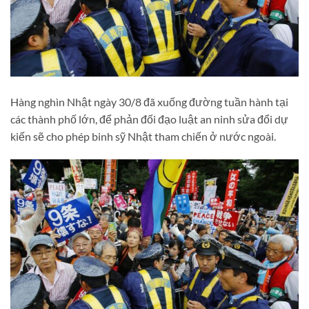
Hàng nghìn Nhật ngày 30/8 đã xuống đường tuần hành tại
các thành phố lớn, để phản đối đạo luật an ninh sửa đổi dự
kiến sẽ cho phép binh sỹ Nhật tham chiến ở nước ngoài.