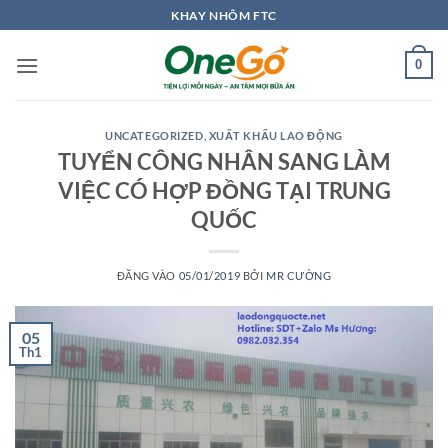
Bỏ
KHAY NHÔM FTC
qua
nội
0
dung
UNCATEGORIZED
,
XUẤT KHẨU LAO ĐỘNG
TUYỂN CÔNG NHÂN SANG LÀM
VIỆC CÓ HỢP ĐỒNG TẠI TRUNG
QUỐC
ĐĂNG VÀO
05/01/2019
BỞI
MR CƯỜNG
05
Th1