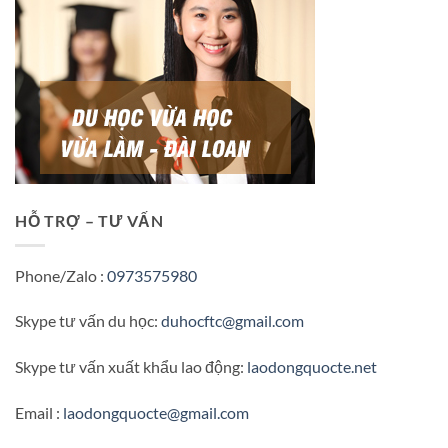
HỖ TRỢ – TƯ VẤN
Phone/Zalo :
0973575980
Skype tư vấn du học:
duhocftc@gmail.com
Skype tư vấn xuất khẩu lao động:
laodongquocte.net
Email :
laodongquocte@gmail.com