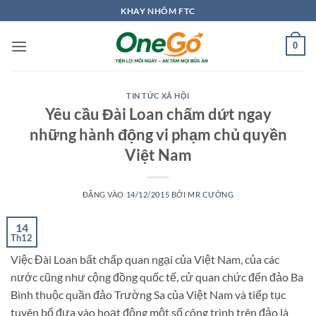
Bỏ
KHAY NHÔM FTC
qua
nội
0
dung
TIN TỨC XÃ HỘI
Yêu cầu Đài Loan chấm dứt ngay
những hành động vi phạm chủ quyền
Việt Nam
ĐĂNG VÀO
14/12/2015
BỞI
MR CƯỜNG
14
Th12
Việc Đài Loan bất chấp quan ngại của Việt Nam, của các
nước cũng như cộng đồng quốc tế, cử quan chức đến đảo Ba
Bình thuộc quần đảo Trường Sa của Việt Nam và tiếp tục
tuyên bố đưa vào hoạt động một số công trình trên đảo là