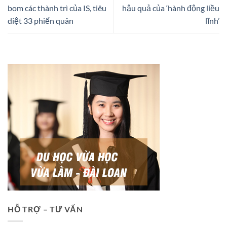
bom các thành trì của IS, tiêu
hậu quả của ‘hành động liều
diệt 33 phiến quân
lĩnh’
HỖ TRỢ – TƯ VẤN