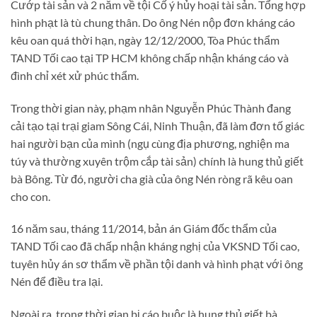
Cướp tài sản và 2 năm về tội Cố ý hủy hoại tài sản. Tổng hợp
hình phạt là tù chung thân. Do ông Nén nộp đơn kháng cáo
kêu oan quá thời hạn, ngày 12/12/2000, Tòa Phúc thẩm
TAND Tối cao tại TP HCM không chấp nhận kháng cáo và
đình chỉ xét xử phúc thẩm.
Trong thời gian này, phạm nhân Nguyễn Phúc Thành đang
cải tạo tại trại giam Sông Cái, Ninh Thuận, đã làm đơn tố giác
hai người bạn của mình (ngụ cùng địa phương, nghiện ma
túy và thường xuyên trộm cắp tài sản) chính là hung thủ giết
bà Bông. Từ đó, người cha già của ông Nén ròng rã kêu oan
cho con.
16 năm sau, tháng 11/2014, bản án Giám đốc thẩm của
TAND Tối cao đã chấp nhận kháng nghị của VKSND Tối cao,
tuyên hủy án sơ thẩm về phần tội danh và hình phạt với ông
Nén để điều tra lại.
Ngoài ra, trong thời gian bị cáo buộc là hung thủ giết bà