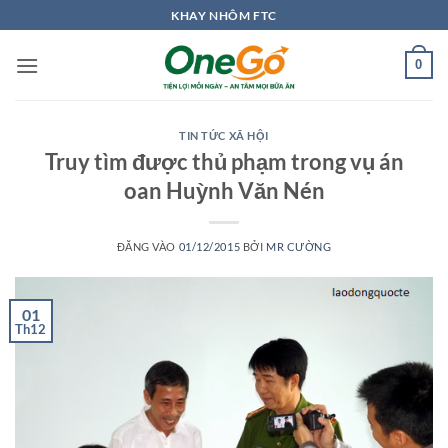
Bỏ
KHAY NHÔM FTC
qua
nội
0
dung
TIN TỨC XÃ HỘI
Truy tìm được thủ phạm trong vụ án
oan Huỳnh Văn Nén
ĐĂNG VÀO
01/12/2015
BỞI
MR CƯỜNG
01
Th12