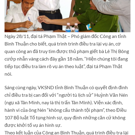
Ngày 28/11, đại tá Phạm Thật – Phó giám đốc Công an tỉnh
Bình Thuận cho biết, quá trình trình điều tra lại vụ án, cơ
quan công an đã truy tìm được thủ phạm giết bà Lê Thị Bông
cướp nhẫn vàng cách đây gần 18 năm. “Hiện chúng tôi đang
tiếp tục điều tra làm rõ vụ án theo luật”, đại tá Phạm Thật
nói.
Sáng cùng ngày, VKSND tỉnh Bình Thuận có quyết định đình
chỉ điều tra bị can đối với “người tù lịch sử” Huỳnh Văn Nén
(ngụ xã Tân Minh, nay là thị trấn Tân Minh). Viện xác định,
hành vi của ông Nén “không cấu thành tội phạm”, theo Điều
107 Bộ luật Tố tụng hình sự, quy định những căn cứ không
được khởi tố vụ án hình sự.
Theo kết luận của Công an Bình Thuận, quá trình điều tra lại