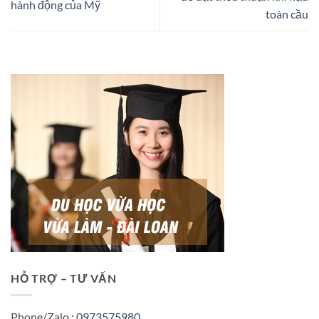
hành động của Mỹ
toàn cầu
HỖ TRỢ – TƯ VẤN
Phone/Zalo :
0973575980