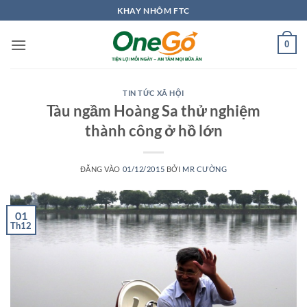
Bỏ
KHAY NHÔM FTC
qua
nội
0
dung
TIN TỨC XÃ HỘI
Tàu ngầm Hoàng Sa thử nghiệm
thành công ở hồ lớn
ĐĂNG VÀO
01/12/2015
BỞI
MR CƯỜNG
01
Th12