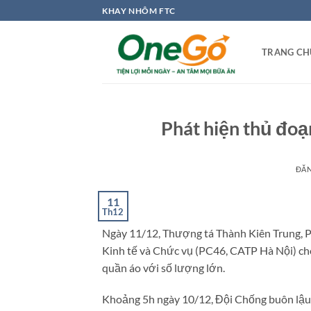
Bỏ
KHAY NHÔM FTC
qua
nội
TRANG CH
dung
Phát hiện thủ đoạ
ĐĂ
11
Th12
Ngày 11/12, Thượng tá Thành Kiên Trung, P
Kinh tế và Chức vụ (PC46, CATP Hà Nội) cho 
quần áo với số lượng lớn.
Khoảng 5h ngày 10/12, Đội Chống buôn lậu 