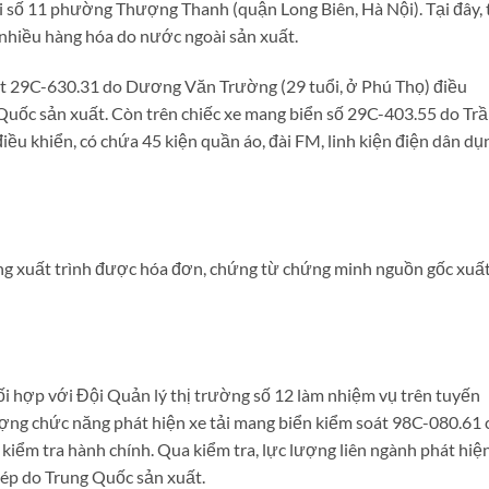
i số 11 phường Thượng Thanh (quận Long Biên, Hà Nội). Tại đây, 
 nhiều hàng hóa do nước ngoài sản xuất.
oát 29C-630.31 do Dương Văn Trường (29 tuổi, ở Phú Thọ) điều
Quốc sản xuất. Còn trên chiếc xe mang biển số 29C-403.55 do Tr
điều khiển, có chứa 45 kiện quần áo, đài FM, linh kiện điện dân dụ
không xuất trình được hóa đơn, chứng từ chứng minh nguồn gốc xuấ
i hợp với Đội Quản lý thị trường số 12 làm nhiệm vụ trên tuyến
lượng chức năng phát hiện xe tải mang biển kiểm soát 98C-080.61 
 kiểm tra hành chính. Qua kiểm tra, lực lượng liên ngành phát hiệ
dép do Trung Quốc sản xuất.