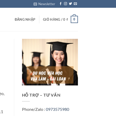
Newsletter
0
ĐĂNG NHẬP
GIỎ HÀNG /
0
₫
ẹo,
HỖ TRỢ – TƯ VẤN
Phone/Zalo :
0973575980
11