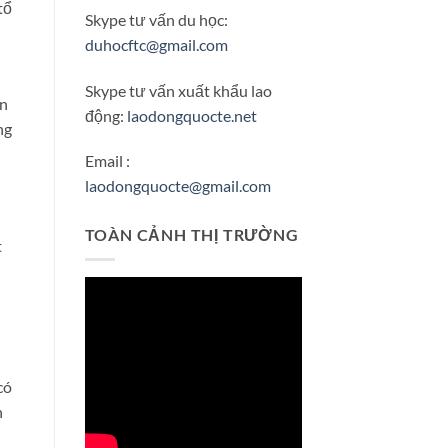
tổ
Skype tư vấn du học:
duhocftc@gmail.com
Skype tư vấn xuất khẩu lao
ần
động:
laodongquocte.net
ng
Email :
laodongquocte@gmail.com
TOÀN CẢNH THỊ TRƯỜNG
t
có
n