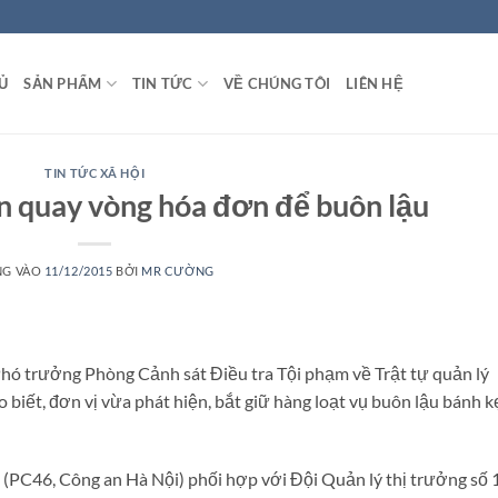
Ủ
SẢN PHẨM
TIN TỨC
VỀ CHÚNG TÔI
LIÊN HỆ
TIN TỨC XÃ HỘI
n quay vòng hóa đơn để buôn lậu
NG VÀO
11/12/2015
BỞI
MR CƯỜNG
hó trưởng Phòng Cảnh sát Điều tra Tội phạm về Trật tự quản lý
biết, đơn vị vừa phát hiện, bắt giữ hàng loạt vụ buôn lậu bánh k
(PC46, Công an Hà Nội) phối hợp với Đội Quản lý thị trưởng số 