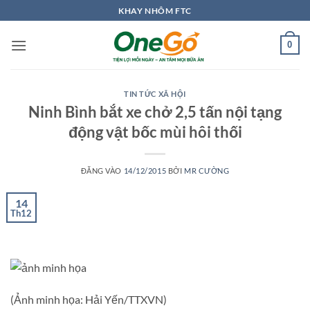
Bỏ
KHAY NHÔM FTC
qua
nội
0
dung
TIN TỨC XÃ HỘI
Ninh Bình bắt xe chở 2,5 tấn nội tạng
động vật bốc mùi hôi thối
ĐĂNG VÀO
14/12/2015
BỞI
MR CƯỜNG
14
Th12
(Ảnh minh họa: Hải Yến/TTXVN)