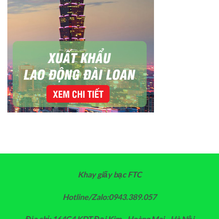
Khay giấy bạc FTC
Hotline/Zalo:0943.389.057
Địa chỉ: 164C4 KDT Đại Kim - Hoàng Mai - Hà Nội