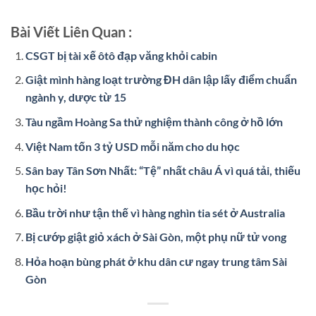
Bài Viết Liên Quan :
CSGT bị tài xế ôtô đạp văng khỏi cabin
Giật mình hàng loạt trường ĐH dân lập lấy điểm chuẩn
ngành y, dược từ 15
Tàu ngầm Hoàng Sa thử nghiệm thành công ở hồ lớn
Việt Nam tốn 3 tỷ USD mỗi năm cho du học
Sân bay Tân Sơn Nhất: “Tệ” nhất châu Á vì quá tải, thiếu
học hỏi!
Bầu trời như tận thế vì hàng nghìn tia sét ở Australia
Bị cướp giật giỏ xách ở Sài Gòn, một phụ nữ tử vong
Hỏa hoạn bùng phát ở khu dân cư ngay trung tâm Sài
Gòn