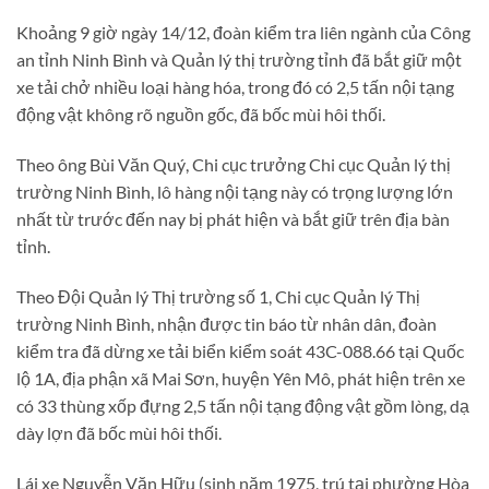
Khoảng 9 giờ ngày 14/12, đoàn kiểm tra liên ngành của Công
an tỉnh Ninh Bình và Quản lý thị trường tỉnh đã bắt giữ một
xe tải chở nhiều loại hàng hóa, trong đó có 2,5 tấn nội tạng
động vật không rõ nguồn gốc, đã bốc mùi hôi thối.
Theo ông Bùi Văn Quý, Chi cục trưởng Chi cục Quản lý thị
trường Ninh Bình, lô hàng nội tạng này có trọng lượng lớn
nhất từ trước đến nay bị phát hiện và bắt giữ trên địa bàn
tỉnh.
Theo Đội Quản lý Thị trường số 1, Chi cục Quản lý Thị
trường Ninh Bình, nhận được tin báo từ nhân dân, đoàn
kiểm tra đã dừng xe tải biển kiểm soát 43C-088.66 tại Quốc
lộ 1A, địa phận xã Mai Sơn, huyện Yên Mô, phát hiện trên xe
có 33 thùng xốp đựng 2,5 tấn nội tạng động vật gồm lòng, dạ
dày lợn đã bốc mùi hôi thối.
Lái xe Nguyễn Văn Hữu (sinh năm 1975, trú tại phường Hòa