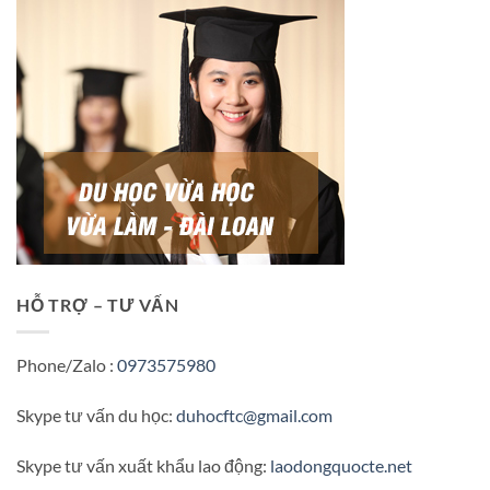
HỖ TRỢ – TƯ VẤN
Phone/Zalo :
0973575980
Skype tư vấn du học:
duhocftc@gmail.com
Skype tư vấn xuất khẩu lao động:
laodongquocte.net