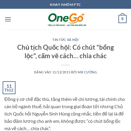
Bỏ
KHAY NHÔM FTC
qua
nội
0
dung
TIN TỨC XÃ HỘI
Chủ tịch Quốc hội: Có chút “bổng
lộc”, cấm vẽ cách… chia chác
ĐĂNG VÀO
11/12/2015
BỞI
MR CƯỜNG
11
Th12
Đồng ý cơ chế đặc thù, tăng thêm về chi lương, tài chính cho
cán bộ ngành thuế, hải quan trong giai đoạn tới nhưng Chủ
tịch Quốc hội Nguyễn Sinh Hùng cũng nhắc, tiền để lại là để
bảo đảm lương cho anh em, không được “có chút bổng lộc
mà vẽ cách… chia chác”.