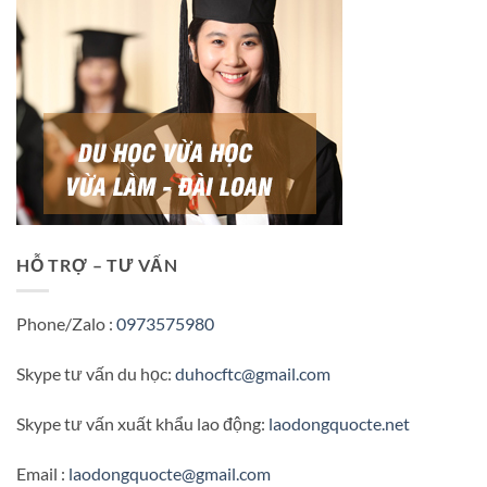
HỖ TRỢ – TƯ VẤN
Phone/Zalo :
0973575980
Skype tư vấn du học:
duhocftc@gmail.com
Skype tư vấn xuất khẩu lao động:
laodongquocte.net
Email :
laodongquocte@gmail.com