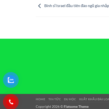
Binh sĩ Israel đầu tiên đào ngũ gia nhập
HOME
TIN TỨC
DU HỌC
XUẤT KHẨU ĐÀI LO
Copyright 2026 ©
Flatsome Theme