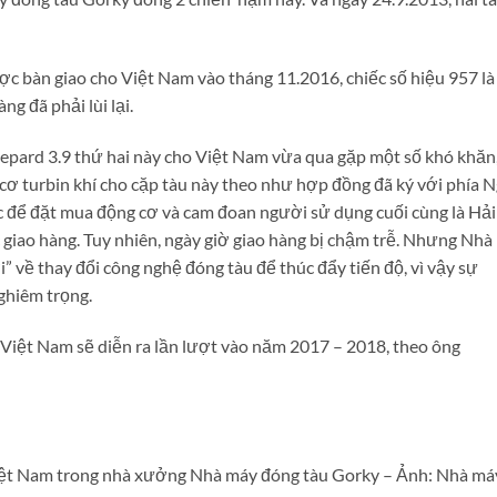
ợc bàn giao cho Việt Nam vào tháng 11.2016, chiếc số hiệu 957 là
g đã phải lùi lại.
epard 3.9 thứ hai này cho Việt Nam vừa qua gặp một số khó khăn
cơ turbin khí cho cặp tàu này theo như hợp đồng đã ký với phía N
c để đặt mua động cơ và cam đoan người sử dụng cuối cùng là Hải
c giao hàng. Tuy nhiên, ngày giờ giao hàng bị chậm trễ. Nhưng Nhà
” về thay đổi công nghệ đóng tàu để thúc đẩy tiến độ, vì vậy sự
ghiêm trọng.
 Việt Nam sẽ diễn ra lần lượt vào năm 2017 – 2018, theo ông
Việt Nam trong nhà xưởng Nhà máy đóng tàu Gorky – Ảnh: Nhà má