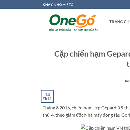
Bỏ
KHAY NHÔM FTC
qua
nội
TRANG CH
dung
Cặp chiến hạm Gepard
ĐĂ
14
Th12
Tháng 8.2016, chiến hạm lớp Gepard 3.9 thứ
thứ 4, theo giám đốc Nhà máy đóng tàu Gork