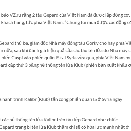
 báo VZ.ru rằng 2 tàu Gepard của Việt Nam đã được lắp động cơ,
a khách hàng, tức phía Việt Nam: “Chúng tôi mua được các động c
 Gepard thứ ba, giám đốc Nhà máy đóng tàu Gorky cho hay phía Vi
n nữa, sau khi đánh giá hiệu quả của các tàu tên lửa do Nhà máy 
 biển Caspi vào phiến quân IS tại Syria vừa qua, phía Việt Nam m
pard cặp thứ 3 bằng hệ thống tên lửa Klub (phiên bản xuất khẩu c
 hành trình Kalibr (Klub) tấn công phiến quân IS ở Syria ngày
t các hệ thống tên lửa Kalibr trên tàu lớp Gepard như chiếc
Gepard trang bị tên lửa Klub thậm chí sẽ có hỏa lực mạnh nhất ở