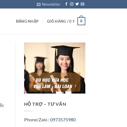
Newsletter
0
ĐĂNG NHẬP
GIỎ HÀNG /
0
₫
HỖ TRỢ – TƯ VẤN
ếc
Phone/Zalo :
0973575980