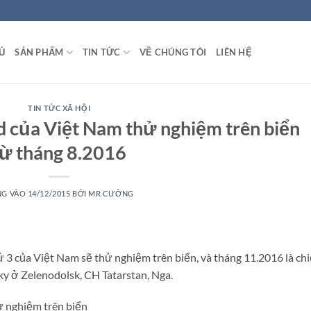
Ủ
SẢN PHẨM
TIN TỨC
VỀ CHÚNG TÔI
LIÊN HỆ
TIN TỨC XÃ HỘI
 của Việt Nam thử nghiệm trên biển
từ tháng 8.2016
NG VÀO
14/12/2015
BỞI
MR CƯỜNG
 3 của Việt Nam sẽ thử nghiệm trên biển, và tháng 11.2016 là chi
y ở Zelenodolsk, CH Tatarstan, Nga.