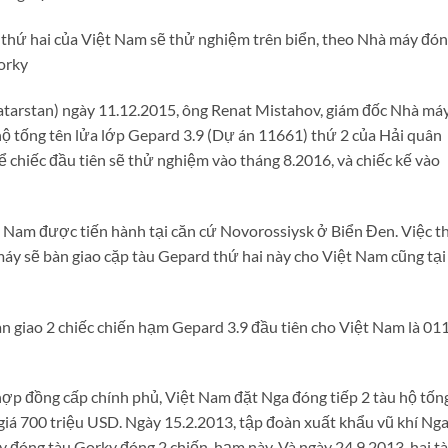
 thứ hai của Việt Nam sẽ thử nghiệm trên biển, theo Nhà máy đó
orky
Tatarstan) ngày 11.12.2015, ông Renat Mistahov, giám đốc Nhà má
 hộ tống tên lửa lớp Gepard 3.9 (Dự án 11661) thứ 2 của Hải quân
 chiếc đầu tiên sẽ thử nghiệm vào tháng 8.2016, và chiếc kế vào
t Nam được tiến hành tại căn cứ Novorossiysk ở Biển Đen. Việc t
máy sẽ bàn giao cặp tàu Gepard thứ hai này cho Việt Nam cũng tại
 giao 2 chiếc chiến hạm Gepard 3.9 đầu tiên cho Việt Nam là 01
ợp đồng cấp chính phủ, Việt Nam đặt Nga đóng tiếp 2 tàu hộ tốn
 giá 700 triệu USD. Ngày 15.2.2013, tập đoàn xuất khẩu vũ khí Ng
đóng tàu Gorky đóng 2 chiến hạm này. Và ngày 24.9.2013, hai t