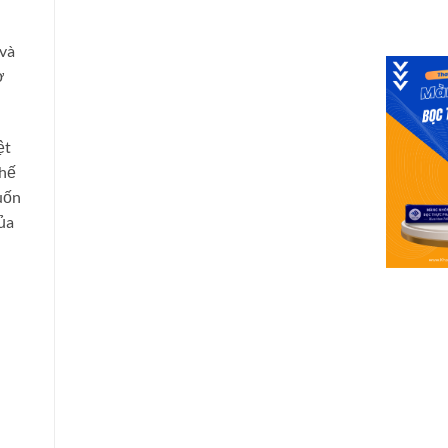
 và
ơ
ệt
chế
uốn
ủa