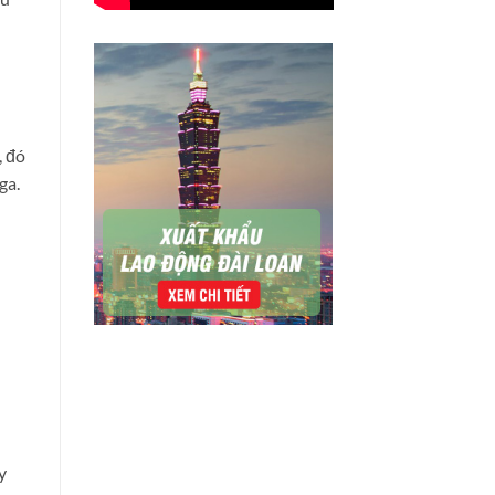
, đó
ga.
y