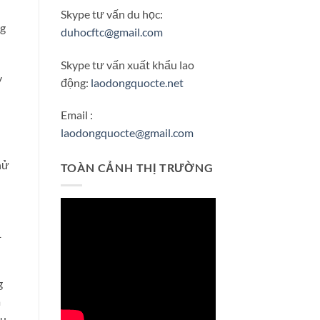
Skype tư vấn du học:
ng
duhocftc@gmail.com
Skype tư vấn xuất khẩu lao
y
động:
laodongquocte.net
Email :
laodongquocte@gmail.com
hử
TOÀN CẢNH THỊ TRƯỜNG
1
g
a
àu