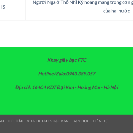
Người Nga ở Thổ Nhĩ Kỳ hoang mang trong cơn 
 IS
của hai nước
Khay giấy bạc FTC
Hotline/Zalo:0943.389.057
Địa chỉ: 164C4 KDT Đại Kim - Hoàng Mai - Hà Nội
AN
HỎI ĐÁP
XUẤT KHẨU NHẬT BẢN
BẠN ĐỌC
LIÊN HỆ