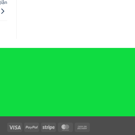
giận
Visa
PayPal
Stripe
MasterCard
Cash
On