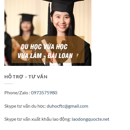
HỖ TRỢ – TƯ VẤN
Phone/Zalo :
0973575980
Skype tư vấn du học:
duhocftc@gmail.com
Skype tư vấn xuất khẩu lao động:
laodongquocte.net