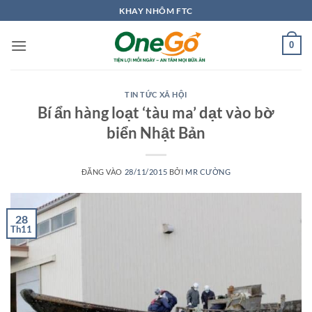
Bỏ
KHAY NHÔM FTC
qua
nội
0
dung
TIN TỨC XÃ HỘI
Bí ẩn hàng loạt ‘tàu ma’ dạt vào bờ
biển Nhật Bản
ĐĂNG VÀO
28/11/2015
BỞI
MR CƯỜNG
28
Th11