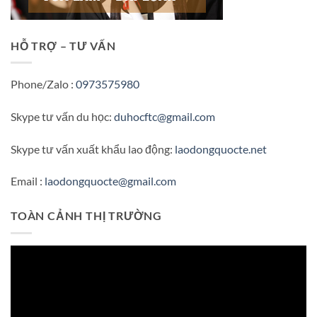
HỖ TRỢ – TƯ VẤN
Phone/Zalo :
0973575980
Skype tư vấn du học:
duhocftc@gmail.com
Skype tư vấn xuất khẩu lao động:
laodongquocte.net
Email :
laodongquocte@gmail.com
TOÀN CẢNH THỊ TRƯỜNG