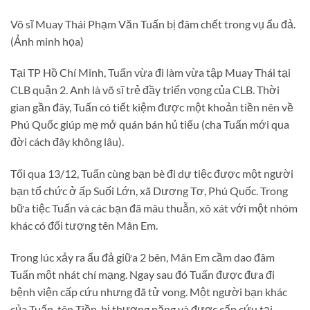
Võ sĩ Muay Thái Phạm Văn Tuấn bị đâm chết trong vụ ẩu đả.
(Ảnh minh họa)
Tại TP Hồ Chí Minh, Tuấn vừa đi làm vừa tập Muay Thái tại
CLB quận 2. Anh là võ sĩ trẻ đầy triển vọng của CLB. Thời
gian gần đây, Tuấn có tiết kiệm được một khoản tiền nên về
Phú Quốc giúp mẹ mở quán bán hủ tiếu (cha Tuấn mới qua
đời cách đây không lâu).
Tối qua 13/12, Tuấn cùng bạn bè đi dự tiệc được một người
bạn tổ chức ở ấp Suối Lớn, xã Dương Tơ, Phú Quốc. Trong
bữa tiệc Tuấn và các bạn đã mâu thuẫn, xô xát với một nhóm
khác có đối tượng tên Mân Em.
Trong lúc xảy ra ẩu đả giữa 2 bên, Mân Em cầm dao đâm
Tuấn một nhát chí mạng. Ngay sau đó Tuấn được đưa đi
bệnh viện cấp cứu nhưng đã tử vong. Một người bạn khác
của Tuấn, tên Tiền, bị thương nặng và được cấp cứu tại