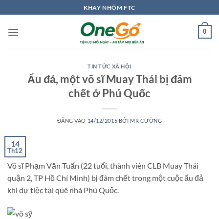
Bỏ
KHAY NHÔM FTC
qua
nội
0
dung
TIN TỨC XÃ HỘI
Ẩu đả, một võ sĩ Muay Thái bị đâm
chết ở Phú Quốc
ĐĂNG VÀO
14/12/2015
BỞI
MR CƯỜNG
14
Th12
Võ sĩ Phạm Văn Tuấn (22 tuổi, thành viên CLB Muay Thái
quận 2, TP Hồ Chí Minh) bị đâm chết trong một cuộc ẩu đả
khi dự tiệc tại quê nhà Phú Quốc.