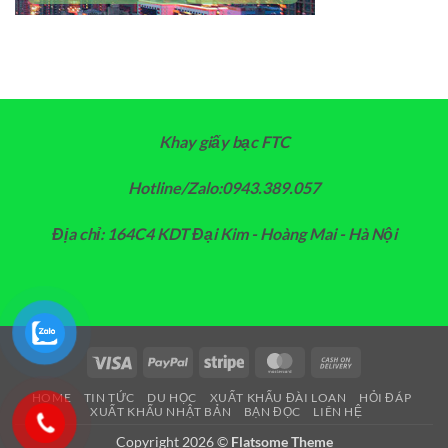
Khay giấy bạc FTC
Hotline/Zalo:0943.389.057
Địa chỉ: 164C4 KDT Đại Kim - Hoàng Mai - Hà Nội
Visa
PayPal
Stripe
MasterCard
Cash
On
HOME
TIN TỨC
DU HỌC
XUẤT KHẨU ĐÀI LOAN
HỎI ĐÁP
Delivery
XUẤT KHẨU NHẬT BẢN
BẠN ĐỌC
LIÊN HỆ
Copyright 2026 ©
Flatsome Theme