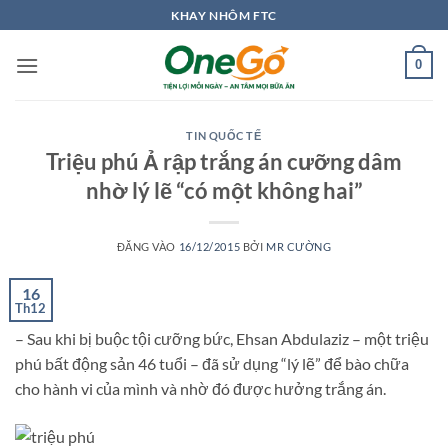
Bỏ
KHAY NHÔM FTC
qua
nội
0
dung
TIN QUỐC TẾ
Triệu phú Ả rập trắng án cưỡng dâm
nhờ lý lẽ “có một không hai”
ĐĂNG VÀO
16/12/2015
BỞI
MR CƯỜNG
16
Th12
– Sau khi bị buộc tội cưỡng bức, Ehsan Abdulaziz – một triệu
phú bất động sản 46 tuổi – đã sử dụng “lý lẽ” để bào chữa
cho hành vi của mình và nhờ đó được hưởng trắng án.