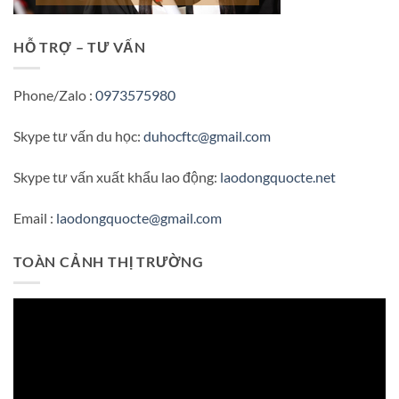
HỖ TRỢ – TƯ VẤN
Phone/Zalo :
0973575980
Skype tư vấn du học:
duhocftc@gmail.com
Skype tư vấn xuất khẩu lao động:
laodongquocte.net
Email :
laodongquocte@gmail.com
TOÀN CẢNH THỊ TRƯỜNG