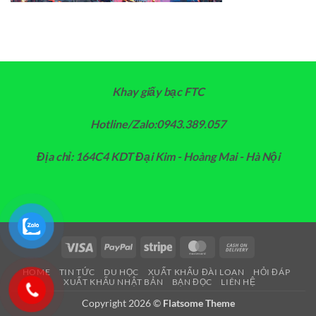
Khay giấy bạc FTC
Hotline/Zalo:0943.389.057
Địa chỉ: 164C4 KDT Đại Kim - Hoàng Mai - Hà Nội
Visa
PayPal
Stripe
MasterCard
Cash
On
HOME
TIN TỨC
DU HỌC
XUẤT KHẨU ĐÀI LOAN
HỎI ĐÁP
Delivery
XUẤT KHẨU NHẬT BẢN
BẠN ĐỌC
LIÊN HỆ
Copyright 2026 ©
Flatsome Theme